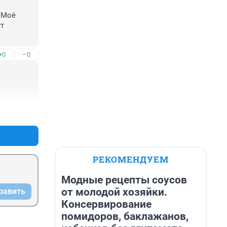
 Моё 
т 
+0
–0
+0
–0
РЕКОМЕНДУЕМ
Модные рецепты соусов
от молодой хозяйки.
равить
Консервирование
помидоров, баклажанов,