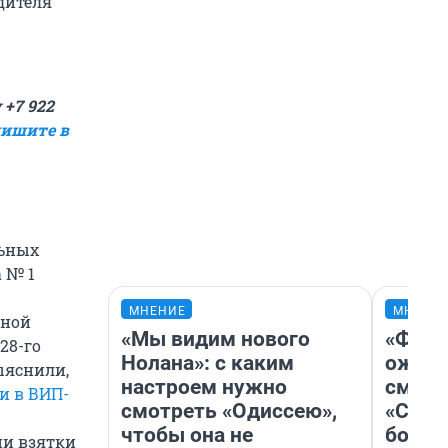
дителя
+7 922
ишите в
льных
 № 1
МНЕНИЕ
МНЕНИ
ьной
«Мы видим нового
«Фина
28-го
Нолана»: с каким
ожида
ыяснили,
настроем нужно
смотр
и в ВИП-
смотреть «Одиссею»,
«Стар
чтобы она не
больш
ии взятки