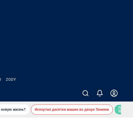
Ы
ZODY
ь новую жизнь?
Испортил десятки машин во дворе Тюмени