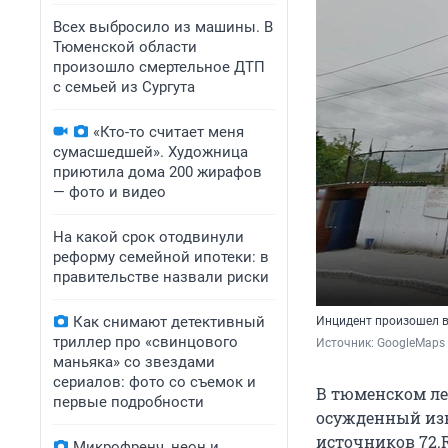
Всех выбросило из машины. В
Тюменской области
произошло смертельное ДТП
с семьей из Сургута
«Кто-то считает меня
сумасшедшей». Художница
приютила дома 200 жирафов
— фото и видео
На какой срок отодвинули
реформу семейной ипотеки: в
правительстве назвали риски
Как снимают детективный
Инцидент произошел в
триллер про «свинцового
Источник: 
GoogleMaps
маньяка» со звездами
сериалов: фото со съемок и
В тюменском ле
первые подробности
осужденный изн
источников 72.R
Микрофренч, неон и