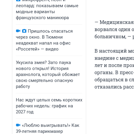
леопард: показываем самые
модные варианты
французского маникюра
— Медицинская с
ворвался один 
Пришлось спасаться
больничном, — 
через окно. В Тюмени
неадекват напал на офис
«Россетей» — видео
В настоящий мо
наедине с меди
Укусила змея? Зато паука
лет и после пр
нового открыл! История
органы. В прес
арахнолога, который обожает
обращаться в с
свою смертельно опасную
отказались рас
работу
Нас ждут целых семь коротких
рабочих недель: график на
2027 год
«Люблю выигрывать!» Как
39-летняя парикмахер