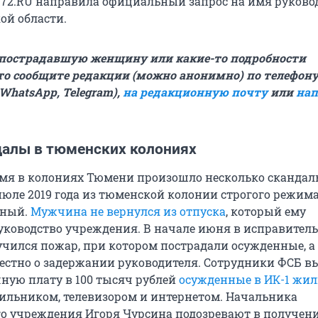
 72.RU направила официальный запрос на имя руково
ой области.
 пострадавшую женщину или какие-то подробности
то сообщите редакции (можно анонимно) по телефону 
, WhatsApp, Telegram),
на редакционную почту
или
нап
далы в тюменских колониях
емя в колониях Тюмени произошло несколько сканда
июле 2019 года из тюменской колонии строгого режима
нный.
Мужчина не вернулся из отпуска
, который ему
уководство учреждения. В начале июня в исправител
учился пожар, при котором пострадали осужденные, а 
вестно о задержании руководителя. Сотрудники ФСБ в
чную плату в 100 тысяч рублей
осужденные в ИК-1 жил
ильником, телевизором и интернетом. Начальника
о учреждения Игоря Чурсина подозревают в получен