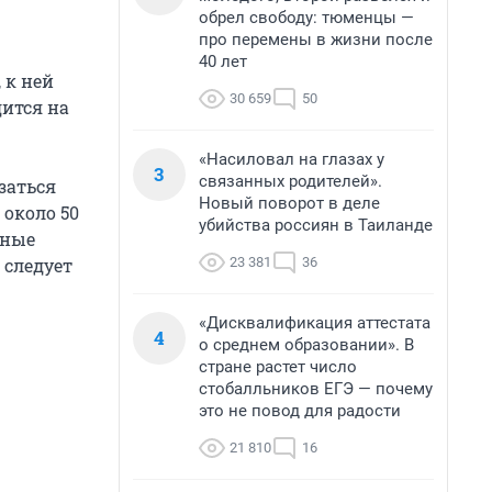
обрел свободу: тюменцы —
про перемены в жизни после
40 лет
 к ней
30 659
50
дится на
«Насиловал на глазах у
3
связанных родителей».
заться
Новый поворот в деле
 около 50
убийства россиян в Таиланде
ьные
23 381
36
 следует
«Дисквалификация аттестата
4
о среднем образовании». В
стране растет число
стобалльников ЕГЭ — почему
это не повод для радости
21 810
16