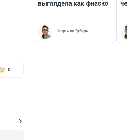
выглядела как фиаско
честн
Надежда Губарь
0