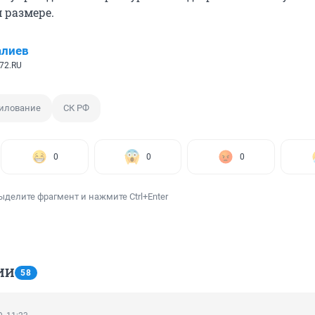
 размере.
алиев
72.RU
илование
СК РФ
0
0
0
ыделите фрагмент и нажмите Ctrl+Enter
ИИ
58