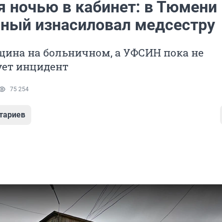
я ночью в кабинет: в Тюмени
ный изнасиловал медсестру
щина на больничном, а УФСИН пока не
ет инцидент
75 254
тариев