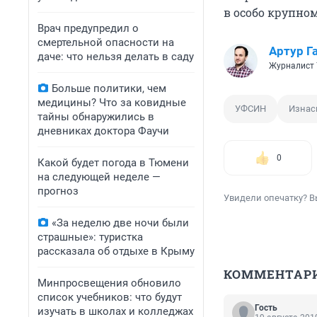
в особо крупном
Врач предупредил о
смертельной опасности на
Артур Г
даче: что нельзя делать в саду
Журналист 
Больше политики, чем
медицины? Что за ковидные
УФСИН
Изнас
тайны обнаружились в
дневниках доктора Фаучи
0
Какой будет погода в Тюмени
на следующей неделе —
прогноз
Увидели опечатку? В
«За неделю две ночи были
страшные»: туристка
рассказала об отдыхе в Крыму
КОММЕНТАР
Минпросвещения обновило
список учебников: что будут
Гость
изучать в школах и колледжах