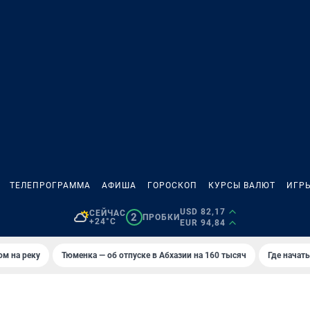
ТЕЛЕПРОГРАММА
АФИША
ГОРОСКОП
КУРСЫ ВАЛЮТ
ИГР
USD 82,17
СЕЙЧАС
2
ПРОБКИ
+24°C
EUR 94,84
ом на реку
Тюменка — об отпуске в Абхазии на 160 тысяч
Где начат