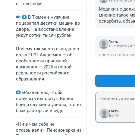
19 августа 2019
с 1 сентября
Медики не должн
мнение такое:ме
В Тюмени мужчина
оскарбить, обзы
поцарапал десятки машин во
дворе. На восстановление
уйдут сотни тысяч рублей
Гость
18 августа 2019
Почему так много скандалов
из-за ЕГЭ? Академик — об
просто спалилась
особенности приемной
кампании — 2026 и новой
реальности российского
образования
«Развел нас, чтобы
получить выплату». Вдова
бойца случайно узнала, что их
брак расторгли в суде
Гость
Войти
«Ни в чем себе не
отказывали». Пенсионерка из