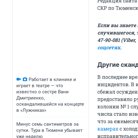
Редакция сайта
СКР по Тюменск
Если вы знаете
случившегося, 
47-90-081 (Viber
соцсетях
.
Другие скан
В последнее вр
Работает в клинике и
инцидентов. В 
играет в театре — что
сбежал осужде
известно о сестре Вани
Дмитриенко,
предоставило р
оскандалившейся на концерте
колонии № 1 сл
в «Лужниках»
числа стало из
что за ежемеся
Минус семь сантиметров за
камерах
с холод
сутки. Тура в Тюмени убывает
исправительног
уже неделю