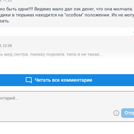
, 11:23
о быть одни!!!! Видимо мало дал зэк денег, что она молчала.
дики в тюрьмах находится на "особом" положении. Их не могу
вать.
, 22:08
 мед.сестра. панику подняла, типа я не такая...
Читать все комментарии
Отп