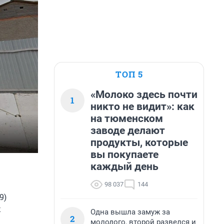
ТОП 5
«Молоко здесь почти
1
никто не видит»: как
на тюменском
заводе делают
продукты, которые
вы покупаете
каждый день
98 037
144
9)
х
Одна вышла замуж за
2
молодого, второй развелся и