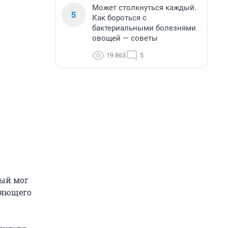
Может столкнуться каждый.
5
Как бороться с
бактериальными болезнями
овощей — советы
19 863
5
рый мог
няющего