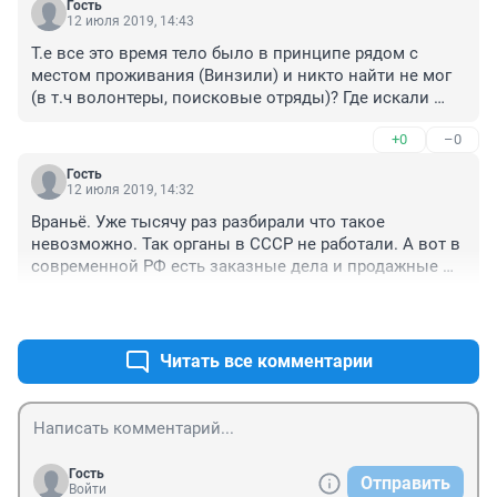
Гость
12 июля 2019, 14:43
Т.е все это время тело было в принципе рядом с 
местом проживания (Винзили) и никто найти не мог 
(в т.ч волонтеры, поисковые отряды)? Где искали 
тогда спрашивается? Если под носом был 
+0
–0
практически...Зато спустя 2 года нашлись 
останки...Чудеса...
Гость
12 июля 2019, 14:32
Враньё. Уже тысячу раз разбирали что такое 
невозможно. Так органы в СССР не работали. А вот в 
современной РФ есть заказные дела и продажные 
судьи.
+0
–0
Читать все комментарии
Гость
Отправить
Войти