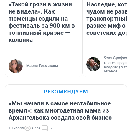
«Такой грязи в жизни
Наследие, кото
не видела». Как
чудом не разва
тюменцы ездили на
транспортный 
фестиваль за 900 км в
разнес миф о 
топливный кризис —
советских доро
колонка
Олег Арефьев
Блогер, предпри
Мария Токмакова
владелец в тра
бизнесе
РЕКОМЕНДУЕМ
«Мы начали в самое нестабильное
время»: как многодетная мама из
Архангельска создала свой бизнес
10 часов
6 296
5