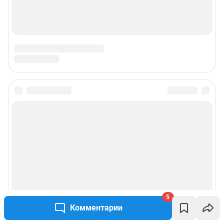
Наши вакансии
Техподдержка
Предвыборная агитация
Статистика канала в MAX
Все города сети
Мобильное приложение
Google Play
App Store
Мы в соцсетях
5
Комментарии