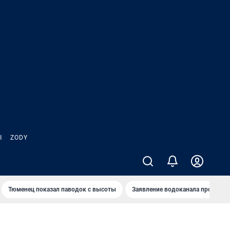
Ы
ZODY
Тюменец показал паводок с высоты
Заявление водоканала про запа