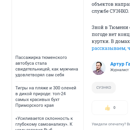
объектов напра
службе СУЭНКО.
Зной в Тюмени 
погоде нет кон
куртки. В домах
рассказываем, 
Пассажирка тюменского
автобуса стала
Артур Г
свидетельницей, как мужчина
Журналист 
удовлетворял сам себя
Тигры на пляже и 300 оленей
СУЭНКО
в дикой природе: топ-24
самых красивых бухт
Приморского края
0
«Усиливается склонность к
глубокому самоанализу». К
Увидели опечатку? В