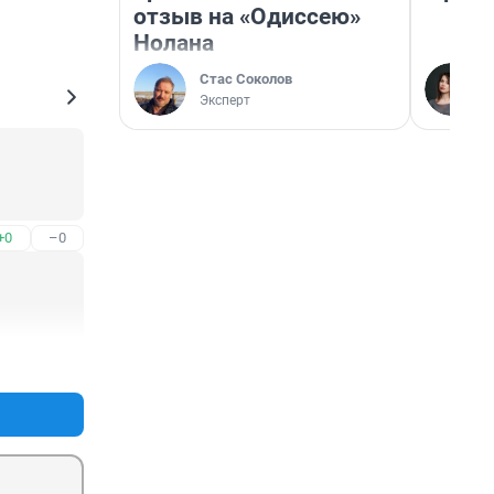
отзыв на «Одиссею»
Нолана
Стас Соколов
Эксперт
+0
–0
+0
–0