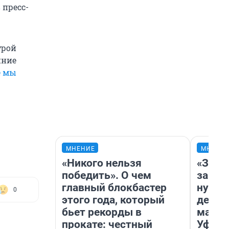
 пресс-
урой
нние
е мы
МНЕНИЕ
МНЕНИ
«Никого нельзя
«Заез
победить». О чем
заправ
главный блокбастер
нулям
0
этого года, который
дела 
бьет рекорды в
маршр
прокате: честный
Уфа