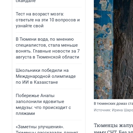
скандале
Тест на возраст мозга:
ответьте на эти 10 вопросов и
узнайте свой
В Тюмени вода, по мнению
специалистов, стала меньше
вонять. Главные новости за 7
августа в Тюменской области
Школьники победили на
Международной олимпиаде
по ИИ в Казахстане
Побережье Анапы
заполонили ядовитые
В тюменских домах ст
медузы: что происходит с
Источник: 
Ирина Шар
пляжами
Тюменцы жалуют
«Заметны улучшения».
нему СНТ. Без э
Тюменцы рассказали, пахнет