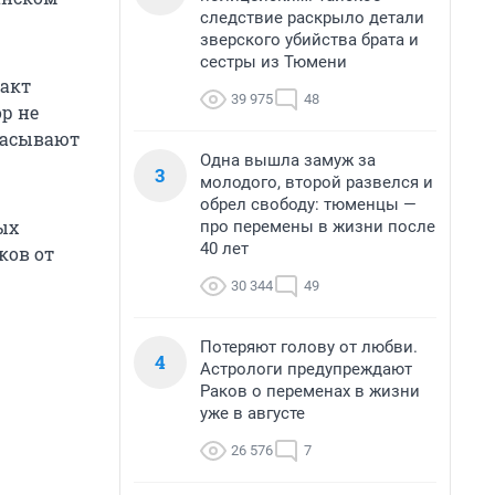
следствие раскрыло детали
зверского убийства брата и
сестры из Тюмени
ракт
39 975
48
ор не
брасывают
Одна вышла замуж за
3
молодого, второй развелся и
обрел свободу: тюменцы —
ых
про перемены в жизни после
40 лет
ков от
30 344
49
Потеряют голову от любви.
4
Астрологи предупреждают
Раков о переменах в жизни
уже в августе
26 576
7