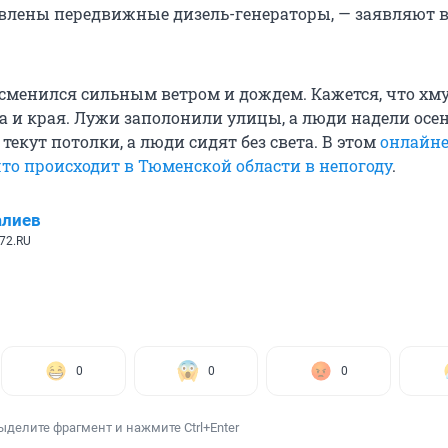
влены передвижные дизель-генераторы, — заявляют в
сменился сильным ветром и дождем. Кажется, что хм
ца и края. Лужи заполонили улицы, а люди надели осе
 текут потолки, а люди сидят без света. В этом
онлайн
что происходит в Тюменской области в непогоду
.
алиев
72.RU
0
0
0
ыделите фрагмент и нажмите Ctrl+Enter