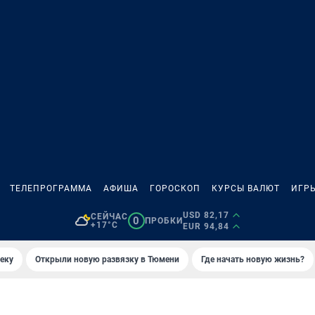
ТЕЛЕПРОГРАММА
АФИША
ГОРОСКОП
КУРСЫ ВАЛЮТ
ИГР
USD 82,17
СЕЙЧАС
0
ПРОБКИ
+17°C
EUR 94,84
еку
Открыли новую развязку в Тюмени
Где начать новую жизнь?