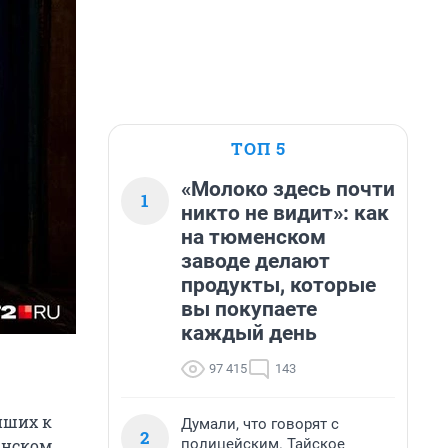
ТОП 5
«Молоко здесь почти
1
никто не видит»: как
на тюменском
заводе делают
продукты, которые
вы покупаете
каждый день
97 415
143
йших к
Думали, что говорят с
2
полицейским. Тайское
анском