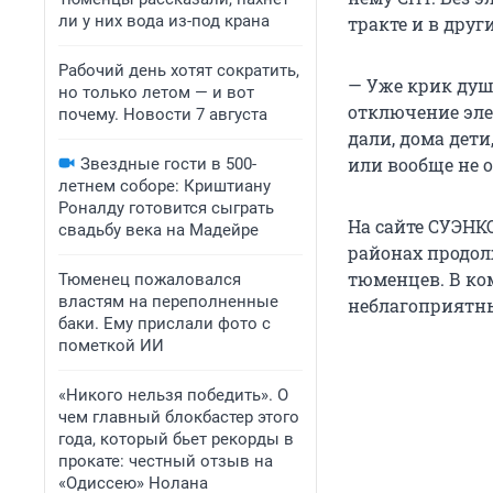
ли у них вода из-под крана
тракте и в дру
Рабочий день хотят сократить,
— Уже крик душ
но только летом — и вот
отключение элек
почему. Новости 7 августа
дали, дома дет
или вообще не 
Звездные гости в 500-
летнем соборе: Криштиану
Роналду готовится сыграть
На сайте СУЭНК
свадьбу века на Мадейре
районах продолж
тюменцев. В ко
Тюменец пожаловался
властям на переполненные
неблагоприятны
баки. Ему прислали фото с
пометкой ИИ
«Никого нельзя победить». О
чем главный блокбастер этого
года, который бьет рекорды в
прокате: честный отзыв на
«Одиссею» Нолана