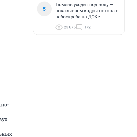
Тюмень уходит под воду —
5
показываем кадры потопа с
небоскреба на ДОКе
23 875
172
йно-
вух
льных