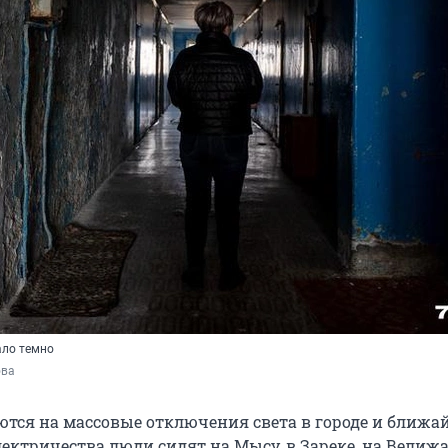
ало темно
ова
ся на массовые отключения света в городе и ближа
лектричества люди сидят на Мысу, в Зареке, на Велиж