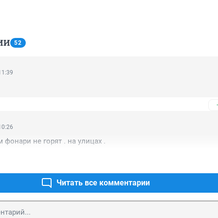
ИИ
52
11:39
10:26
 фонари не горят . на улицах .
Читать все комментарии