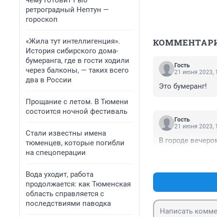
чему готовит Рыб
ретроградный Нептун —
гороскоп
«Жила тут интеллигенция».
КОММЕНТАР
История сибирского дома-
бумеранга, где в гости ходили
Гость
через балконы, — таких всего
21 июня 2023, 
два в России
Это бумеранг!
Прощание с летом. В Тюмени
состоится ночной фестиваль
Гость
21 июня 2023, 
Стали известны имена
В городе вечером
тюменцев, которые погибли
на спецоперации
Вода уходит, работа
продолжается: как Тюменская
область справляется с
последствиями паводка