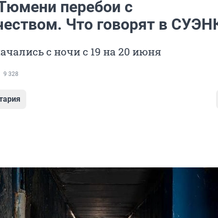
 Тюмени перебои с
чеством. Что говорят в СУЭН
чались с ночи с 19 на 20 июня
9 328
тария