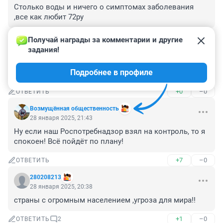
Столько воды и ничего о симптомах заболевания 
,все как любит 72ру
+0
–0
ОТВЕТИТЬ
Получай награды за комментарии и другие 
задания!
Гость
28 января 2025, 22:41
Подробнее в профиле
надеюсь до нас дойдет, повеселимся хоть
+0
–0
ОТВЕТИТЬ
Возмущëнная общественность
28 января 2025, 21:43
Ну если наш Роспотребнадзор взял на контроль, то я 
спокоен! Всё пойдёт по плану!
+7
–0
ОТВЕТИТЬ
280208213
28 января 2025, 20:38
страны с огромным населением ,угроза для мира!!
+1
–0
ОТВЕТИТЬ
2