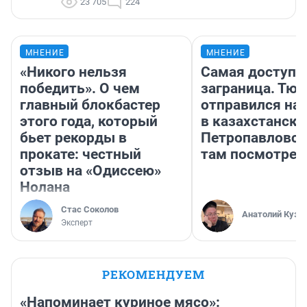
23 705
224
МНЕНИЕ
МНЕНИЕ
«Никого нельзя
Самая доступн
победить». О чем
заграница. Тю
главный блокбастер
отправился на
этого года, который
в казахстански
бьет рекорды в
Петропавловск
прокате: честный
там посмотрет
отзыв на «Одиссею»
Нолана
Стас Соколов
Анатолий Кузн
Эксперт
РЕКОМЕНДУЕМ
«Напоминает куриное мясо»: