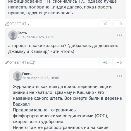
инфицированно 111, скончались 17... однако лучше 
написать половина...индия далеко, пока новость 
пришла, вдруг еще скончались
+0
–0
ОТВЕТИТЬ
Гость
28 января 2025, 17:58
а города то какие закрыты? "добралась до деревень 
Джамму и Кашмир," - эти чтоль)
+0
–0
ОТВЕТИТЬ
1
Гость
28 января 2025, 18:05
Журналисты как всегда криво перевели, еще и 
знаний не хватило. Джамму и Кашмир - это 
название одного штата. Все смерти были в деревне 
Бадхаал

Предварительно - отравились 
фосфорорганическими соединениями (ФОС), 
скорее всего удобрения.

Ничего там не распространилось ни на какие 