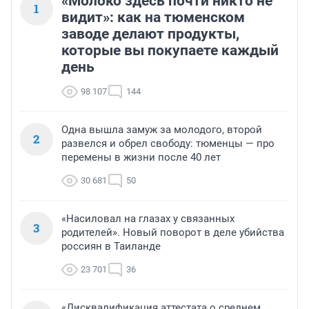
«Молоко здесь почти никто не
1
видит»: как на тюменском
заводе делают продукты,
которые вы покупаете каждый
день
98 107
144
Одна вышла замуж за молодого, второй
2
развелся и обрел свободу: тюменцы — про
перемены в жизни после 40 лет
30 681
50
«Насиловал на глазах у связанных
3
родителей». Новый поворот в деле убийства
россиян в Таиланде
23 701
36
«Дисквалификация аттестата о среднем