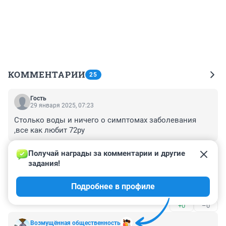
КОММЕНТАРИИ
25
Гость
29 января 2025, 07:23
Столько воды и ничего о симптомах заболевания 
,все как любит 72ру
+0
–0
Получай награды за комментарии и другие 
задания!
Гость
28 января 2025, 22:41
Подробнее в профиле
надеюсь до нас дойдет, повеселимся хоть
+0
–0
Возмущëнная общественность