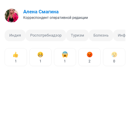
Алена Смагина
Корреспондент оперативной редакции
Индия
Роспотребнадзор
Туризм
Болезнь
Инфек
1
1
1
2
0