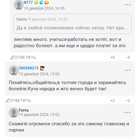
N777
19 декабря 2024, 16:39
Гость
19 декабря 2024, 16:33
Да в любой поликлинике сейчас затор. Нет врачей и все болеют, особенно дети. Родители нежные стали. Мы раньше тоже болели и мамы наши так же сидели в коридорах в ожидании приема. Меня с отитом возили к врачу на автобусе за 7 остановок от дома. Выжили все.
лентяев много. учиться-работать не хотят, вот и 
радостно болеют. а им еще и щедро платят за это
+6
–5
ОТВЕТИТЬ
280208213
19 декабря 2024, 15:03
Пехайтесь,общайтесь,в толчее города и заражайтесь 
болейте.Куча народа и жто вечно будет так!
+2
–3
ОТВЕТИТЬ
Гость
19 декабря 2024, 15:02
Скажите огромное спасибо за это самому главному и 
партии