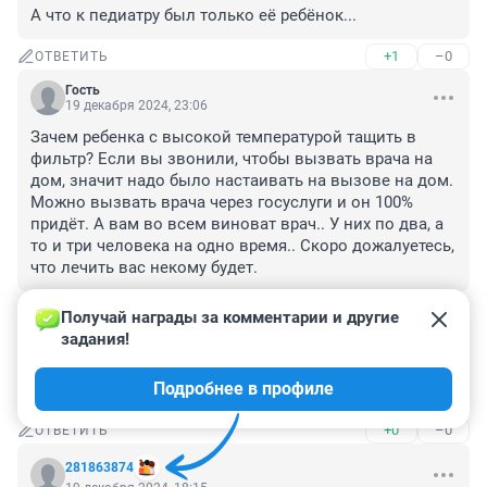
А что к педиатру был только её ребёнок...
+1
–0
ОТВЕТИТЬ
Гость
19 декабря 2024, 23:06
Зачем ребенка с высокой температурой тащить в 
фильтр? Если вы звонили, чтобы вызвать врача на 
дом, значит надо было настаивать на вызове на дом. 
Можно вызвать врача через госуслуги и он 100% 
придёт. А вам во всем виноват врач.. У них по два, а 
то и три человека на одно время.. Скоро дожалуетесь, 
что лечить вас некому будет.
+1
–1
ОТВЕТИТЬ
Получай награды за комментарии и другие 
задания!
Гость
19 декабря 2024, 20:00
Подробнее в профиле
Все по регламенту. Можете в страховой узнать.
+0
–0
ОТВЕТИТЬ
281863874