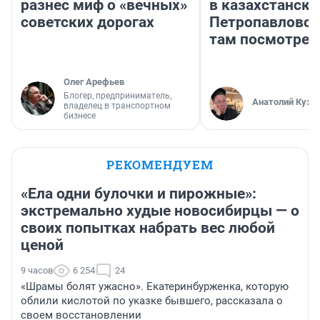
разнес миф о «вечных»
в казахстански
советских дорогах
Петропавловск
там посмотрет
Олег Арефьев
Блогер, предприниматель,
Анатолий Кузн
владелец в транспортном
бизнесе
РЕКОМЕНДУЕМ
«Ела одни булочки и пирожные»:
экстремально худые новосибирцы — о
своих попытках набрать вес любой
ценой
9 часов
6 254
24
«Шрамы болят ужасно». Екатеринбурженка, которую
облили кислотой по указке бывшего, рассказала о
своем восстановлении