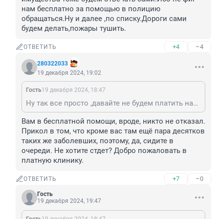
нам бесплатно за помощью в полицию 
обращаться.Ну и далее ,по списку.Дороги сами 
будем делать,пожары тушить.
+4
–4
ОТВЕТИТЬ
280322033
19 декабря 2024, 19:02
Гость
19 декабря 2024, 18:47
Ну так все просто ,давайте не будем платить налоги и будем лечиться платно ,за охрану себя и имущества тоже будем отвечать сами.Ибо не фиг нам бесплатно за помощью в полицию обращаться.Ну и далее ,по списку.Дороги сами будем делать,пожары тушить.
Вам в бесплатной помощи, вроде, никто не отказал. 
Прикол в том, что кроме вас там ещё пара десятков 
таких же заболевших, поэтому, да, сидите в 
очереди. Не хотите стдет? Добро пожаловать в 
платную клинику.
+7
–0
ОТВЕТИТЬ
Гость
19 декабря 2024, 19:47