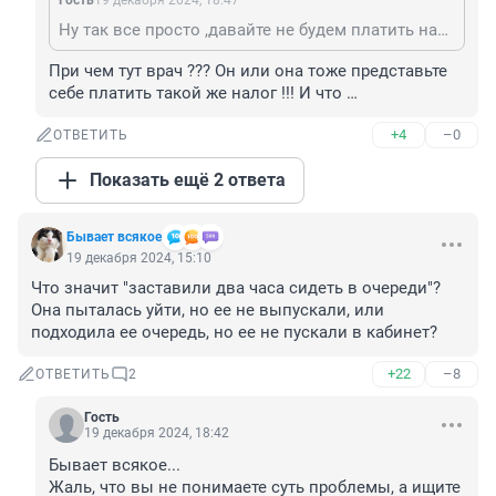
Гость
19 декабря 2024, 18:47
Ну так все просто ,давайте не будем платить налоги и будем лечиться платно ,за охрану себя и имущества тоже будем отвечать сами.Ибо не фиг нам бесплатно за помощью в полицию обращаться.Ну и далее ,по списку.Дороги сами будем делать,пожары тушить.
При чем тут врач ??? Он или она тоже представьте 
себе платить такой же налог !!! И что …
+4
–0
ОТВЕТИТЬ
Показать ещё 2 ответа
Бывает всякое
19 декабря 2024, 15:10
Что значит "заставили два часа сидеть в очереди"? 
Она пыталась уйти, но ее не выпускали, или 
подходила ее очередь, но ее не пускали в кабинет?
+22
–8
ОТВЕТИТЬ
2
Гость
19 декабря 2024, 18:42
Бывает всякое... 

Жаль, что вы не понимаете суть проблемы, а ищите 