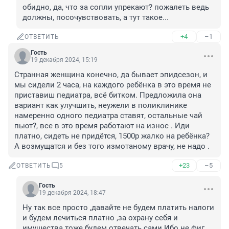
обидно, да, что за сопли упрекают? пожалеть ведь 
должны, посочувствовать, а тут такое...
+4
–1
ОТВЕТИТЬ
Гость
19 декабря 2024, 15:19
Странная женщина конечно, да бывает эпидсезон, и 
мы сидели 2 часа, на каждого ребёнка в это время не 
приставиш педиатра, всё битком. Предложила она 
вариант как улучшить, неужели в поликлинике 
намеренно одного педиатра ставят, остальные чай 
пьют?, все в это время работают на износ . Иди 
платно, сидеть не придётся, 1500р жалко на ребёнка? 
А возмущатся и без того измотаному врачу, не надо .
+23
–5
ОТВЕТИТЬ
5
Гость
19 декабря 2024, 18:47
Ну так все просто ,давайте не будем платить налоги 
и будем лечиться платно ,за охрану себя и 
имущества тоже будем отвечать сами.Ибо не фиг 