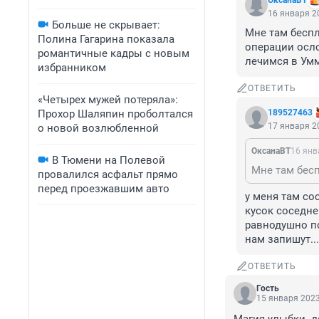
ОксанаВТ
16 января 20
Больше не скрывает:
Мне там беспл
Полина Гагарина показала
операции осло
романтичные кадры с новым
лечимся в Ум
избранником
ОТВЕТИТЬ
«Четырех мужей потеряла»:
Прохор Шаляпин проболтался
189527463
17 января 20
о новой возлюбленной
ОксанаВТ
16 янв
В Тюмени на Полевой
провалился асфальт прямо
перед проезжавшим авто
у меня там со
кусок соседне
равнодушно по
нам запишут...
ОТВЕТИТЬ
Гость
15 января 2023