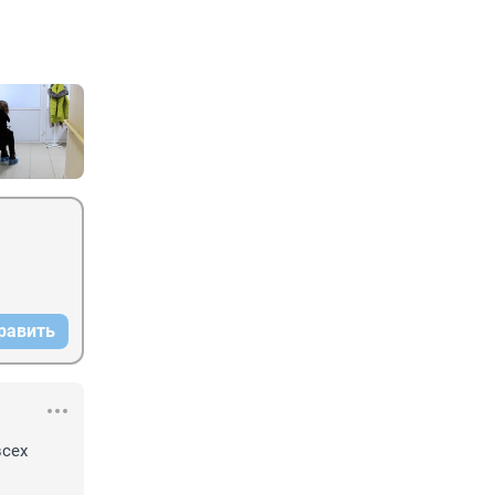
равить
сех 