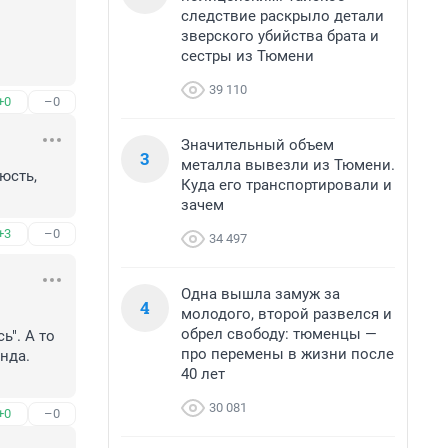
следствие раскрыло детали
зверского убийства брата и
сестры из Тюмени
39 110
+0
–0
Значительный объем
3
металла вывезли из Тюмени.
сть, 
Куда его транспортировали и
зачем
+3
–0
34 497
Одна вышла замуж за
4
молодого, второй развелся и
обрел свободу: тюменцы —
". А то 
про перемены в жизни после
да. 

40 лет
30 081
+0
–0