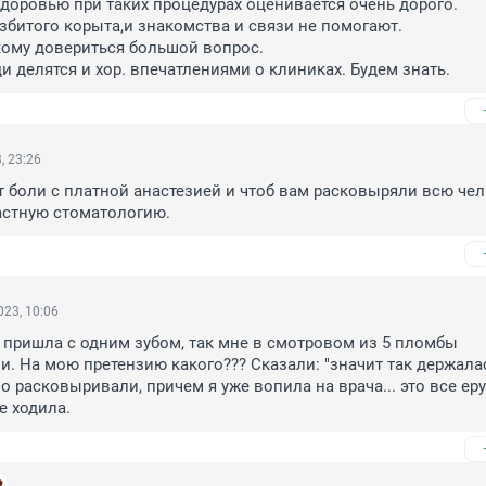
 здоровью при таких процедурах оценивается очень дорого.

азбитого корыта,и знакомства и связи не помогают.

кому довериться большой вопрос.

и делятся и хор. впечатлениями о клиниках. Будем знать.
, 23:26
т боли с платной анастезией и чтоб вам расковыряли всю челю
астную стоматологию.
23, 10:06
пришла с одним зубом, так мне в смотровом из 5 пломбы 
. На мою претензию какого??? Сказали: "значит так держалась
 расковыривали, причем я уже вопила на врача... это все ерун
е ходила.