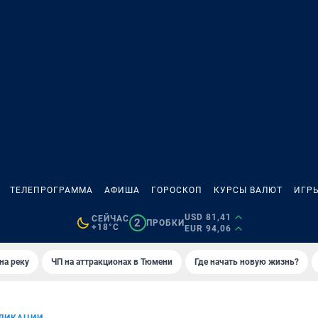
ТЕЛЕПРОГРАММА
АФИША
ГОРОСКОП
КУРСЫ ВАЛЮТ
ИГР
USD 81,41
СЕЙЧАС
2
ПРОБКИ
+18°C
EUR 94,06
на реку
ЧП на аттракционах в Тюмени
Где начать новую жизнь?