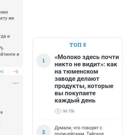
хих 
кту же 
да и 
ТОП 5
% 
йтинги и 
«Молоко здесь почти
1
никто не видит»: как
на тюменском
+5
–0
заводе делают
продукты, которые
вы покупаете
каждый день
96 756
а 
 
Думали, что говорят с
2
полицейским. Тайское