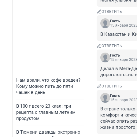
Магия улыбки- д
ОТВЕТИТЬ
Гость
15 января 2023
В Казахстан и К
ОТВЕТИТЬ
Гость
15 января 2023
Делал в Мега-Ден
дороговато..но 
Нам врали, что кофе вреден?
Кому можно пить до пяти
ОТВЕТИТЬ
чашек в день
Гость
15 января 2023
В 100 г всего 23 ккал: три
В стране только
рецепта с главным летним
комфорт и качес
продуктом
сейчас опять ра
жизни простого 
В Тюмени дважды экстренно