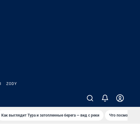
Ы
ZODY
Как выглядит Тура и затопленные берега — вид с реки
Что посмотреть 