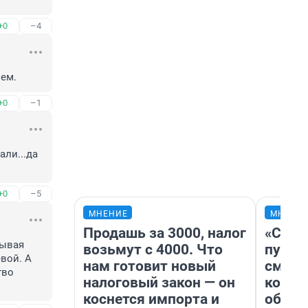
+0
–4
лем.
+0
–1
ли...да 
+0
–5
МНЕНИЕ
МНЕНИ
Продашь за 3000, налог
«Спут
ывая 
возьмут с 4000. Что
пургу»
ой. А 
нам готовит новый
смерт
во 
налоговый закон — он
котор
коснется импорта и
обнар