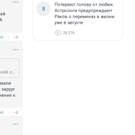
Потеряют голову от любви.
5
Астрологи предупреждают
ей 
Раков о переменах в жизни
А 
уже в августе
26 276
+0
–0
Мне там бесплатно! 4 зуба мудрости удалили - почти идеально (при последней операции осложнение было, но там и ситуация сложная изначально была). А лечимся в Умме
мали 
хирург 
ение к 
+0
–0