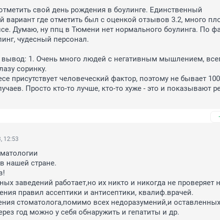
тметить свой день рождения в боулинге. Единственный 
 вариант где отметить был с оценкой отзывов 3.2, много пло
се. Думаю, ну ппц в Тюмени нет нормального боулинга. По фа
инг, чудесный персонал. 

 вывод: 1. Очень много людей с негативным мышлением, всег
лазу соринку.

есе присутствует человеческий фактор, поэтому не бывает 100
учаев. Просто кто-то лучше, кто-то хуже - это и показывают ре
, 12:53
матологии

в нашей стране.

!

ных заведений работает,но их никто и никогда не проверяет н
ния правил ассептики и антисептики, квалиф.врачей.

ения стоматолога,помимо всех недоразумений,и оставленных
рез год можно у себя обнаружить и гепатиты и др.
