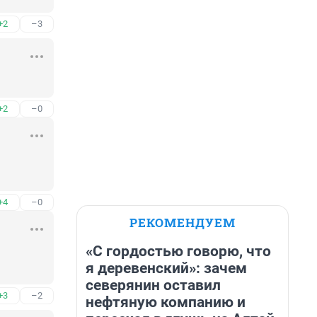
+2
–3
+2
–0
+4
–0
РЕКОМЕНДУЕМ
«С гордостью говорю, что
я деревенский»: зачем
северянин оставил
+3
–2
нефтяную компанию и