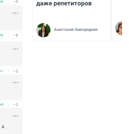
+0
–0
даже репетиторов
Анастасия Завгородняя
+0
–8
+1
–2
+0
–2
А 