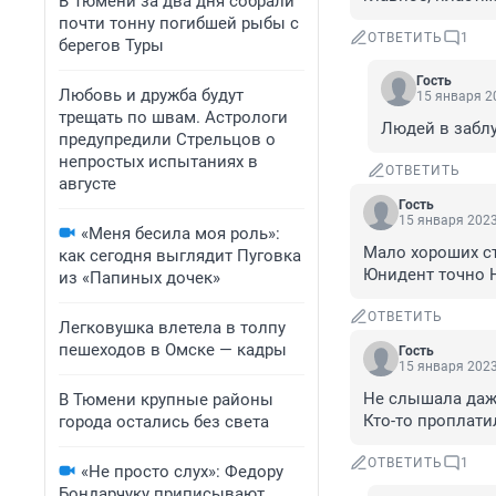
В Тюмени за два дня собрали
почти тонну погибшей рыбы с
ОТВЕТИТЬ
1
берегов Туры
Гость
Любовь и дружба будут
15 января 20
трещать по швам. Астрологи
Людей в заблу
предупредили Стрельцов о
непростых испытаниях в
ОТВЕТИТЬ
августе
Гость
15 января 2023
«Меня бесила моя роль»:
Мало хороших ст
как сегодня выглядит Пуговка
Юнидент точно Н
из «Папиных дочек»
ОТВЕТИТЬ
Легковушка влетела в толпу
пешеходов в Омске — кадры
Гость
15 января 2023
Не слышала даже
В Тюмени крупные районы
Кто-то проплати
города остались без света
ОТВЕТИТЬ
1
«Не просто слух»: Федору
Бондарчуку приписывают