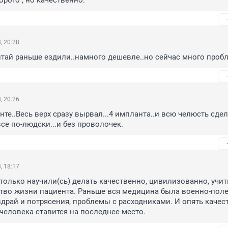
орого , но качественно.
, 20:28
итай раньше ездили..намного дешевле..но сейчас много проб
, 20:26
те..Весь верх сразу вырвал...4 импланта..и всю челюсть сдела
все по-людски...и без проволочек.
, 18:17
-только научили(сь) делать качественно, цивилизованно, учит
тво жизни пациента. Раньше вся медицина была военно-полев
здрай и потрясения, проблемы с расходниками. И опять качест
человека ставится на последнее место.