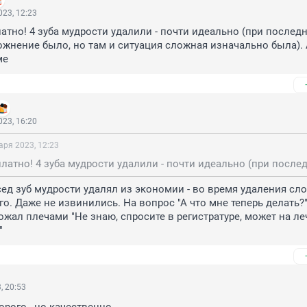
23, 12:23
атно! 4 зуба мудрости удалили - почти идеально (при последн
жнение было, но там и ситуация сложная изначально была). 
ме
23, 16:20
аря 2023, 12:23
сед зуб мудрости удалял из экономии - во время удаления сло
го. Даже не извинились. На вопрос "А что мне теперь делать?" 
жал плечами "Не знаю, спросите в регистратуре, может на леч
"
, 20:53