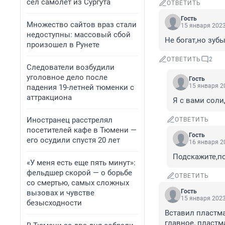
сел самолет из Сургута
ОТВЕТИТЬ
Гость
Множество сайтов враз стали
15 января 2023
недоступны: массовый сбой
Не богат,но зуб
произошел в Рунете
ОТВЕТИТЬ
2
Следователи возбудили
уголовное дело после
Гость
15 января 20
падения 19-летней тюменки с
аттракциона
Я с вами соли
Иностранец расстрелял
ОТВЕТИТЬ
посетителей кафе в Тюмени —
Гость
его осудили спустя 20 лет
16 января 20
Подскажите,по
«У меня есть еще пять минут»:
фельдшер скорой — о борьбе
ОТВЕТИТЬ
со смертью, самых сложных
Гость
вызовах и чувстве
15 января 2023
безысходности
Вставил пластма
главное, пластм