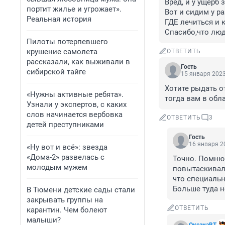
Вред, и у ущерб
портит жилье и угрожает».
Вот и сидим у р
Реальная история
ГДЕ лечиться и 
Спасибо,что люд
Пилоты потерпевшего
крушение самолета
ОТВЕТИТЬ
рассказали, как выживали в
Гость
сибирской тайге
15 января 2023
Хотите рыдать о
«Нужны активные ребята».
тогда вам в обл
Узнали у экспертов, с каких
слов начинается вербовка
ОТВЕТИТЬ
3
детей преступниками
Гость
16 января 20
«Ну вот и всё»: звезда
«Дома-2» развелась с
Точно. Помню 
молодым мужем
повытаскивали
что специально
Больше туда н
В Тюмени детские сады стали
закрывать группы на
ОТВЕТИТЬ
карантин. Чем болеют
малыши?