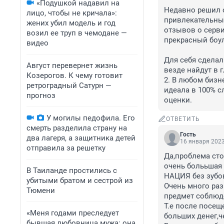
«Подушкой надавил на
Недавно решил о
лицо, чтобы не кричала»:
привлекательный
жених убил модель и год
отзывов о серви
возил ее труп в чемодане —
прекрасный боул
видео
Для себя сделал
Август перевернет жизнь
везде найдут в г
Козерогов. К чему готовит
2. В любом бизн
ретроградный Сатурн —
идеала в 100% сл
прогноз
оценки.
У могилы педофила. Его
ОТВЕТИТЬ
смерть разделила страну на
Гость
два лагеря, а защитника детей
16 января 2023
отправила за решетку
Да,проблема сто
очень болььшая 
В Таиланде простились с
НАЦИЯ без зубов
убитыми братом и сестрой из
Очень много раз
Тюмени
предмет соблюде
Т.е после посещ
«Меня годами преследует
больших денег,че
бывшая любовница мужа: она