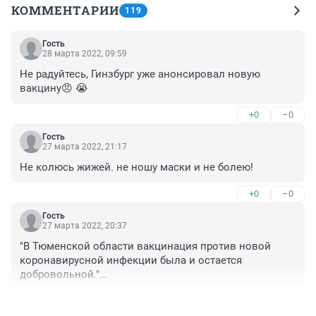
КОММЕНТАРИИ
119
Гость
28 марта 2022, 09:59
Не радуйтесь, Гинзбург уже анонсировал новую 
вакцину😠 😭
+0
–0
Гость
27 марта 2022, 21:17
Не колюсь жижей. не ношу маски и не болею!
+0
–0
Гость
27 марта 2022, 20:37
"В Тюменской области вакцинация против новой 
коронавирусной инфекции была и остается 
добровольной."

Правда что ли? Добровольная? А то что от работы 
+0
–0
отстранили - это на основании чего тогда? Нет уж, 