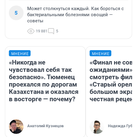
Может столкнуться каждый. Как бороться с
5
бактериальными болезнями овощей —
советы
19 881
5
МНЕНИЕ
МНЕНИЕ
«Никогда не
«Финал не совп
чувствовал себя так
ожиданиями»: 
безопасно». Тюменец
смотреть фил
проехался по дорогам
«Старый орел» 
Казахстана и оказался
большом экран
в восторге — почему?
честная рецен
Анатолий Кузнецов
Надежда Губар