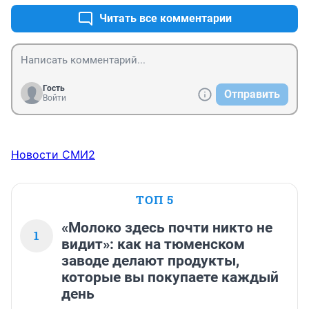
давайте не отменять. А то вчера только из-за работы 
привился, а сегодня уже отменять собрались. Обидно, 
Читать все комментарии
слюшай!
Гость
Отправить
Войти
Новости СМИ2
ТОП 5
«Молоко здесь почти никто не
1
видит»: как на тюменском
заводе делают продукты,
которые вы покупаете каждый
день