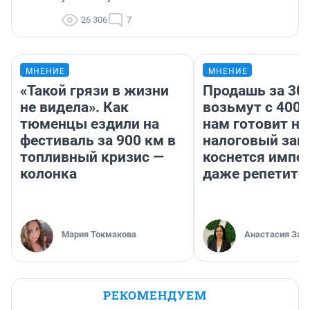
26 306
7
МНЕНИЕ
МНЕНИЕ
«Такой грязи в жизни
Продашь за 300
не видела». Как
возьмут с 4000
тюменцы ездили на
нам готовит н
фестиваль за 900 км в
налоговый зако
топливный кризис —
коснется импор
колонка
даже репетито
Мария Токмакова
Анастасия Зав
РЕКОМЕНДУЕМ