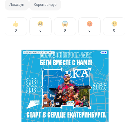
Локдаун
Коронавирус
0
0
0
0
0
РЕКЛАМА • EA-M.ORG