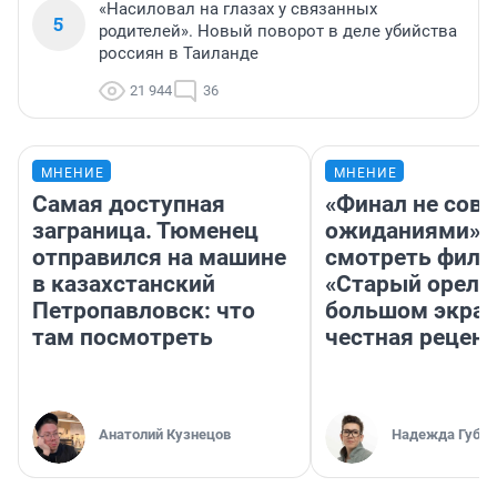
«Насиловал на глазах у связанных
5
родителей». Новый поворот в деле убийства
россиян в Таиланде
21 944
36
МНЕНИЕ
МНЕНИЕ
Самая доступная
«Финал не совп
заграница. Тюменец
ожиданиями»: 
отправился на машине
смотреть фил
в казахстанский
«Старый орел» 
Петропавловск: что
большом экран
там посмотреть
честная рецен
Анатолий Кузнецов
Надежда Губар