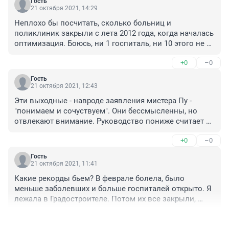
Гость
21 октября 2021, 14:29
Неплохо бы посчитать, сколько больниц и 
поликлиник закрыли с лета 2012 года, когда началась 
оптимизация. Боюсь, ни 1 госпиталь, ни 10 этого не 
компенсируют. Да и врачей ещё надо где-то брать.
+0
–0
Гость
21 октября 2021, 12:43
Эти выходные - навроде заявления мистера Пу - 
"понимаем и сочуствуем". Они бессмысленны, но 
отвлекают внимание. Руководство пониже считает 
нужным сделать хоть что-то, чтобы отрапортовать 
+0
–0
мистеру Пу, что оно что-то делает. Иначе получится, 
что оно ничего не делает, а мистер Пу откровенно 
Гость
ничегонеделающих уволит.

21 октября 2021, 11:41
А что имеет смысл? Да, вакцинация, максимальная 
Какие рекорды бьем? В феврале болела, было 
самоизоляция и, возможно, маски (правильные и 
меньше заболевших и больше госпиталей открыто. Я 
правильноносимые). Ничего больше не придумано. 
лежала в Градостроителе. Потом их все закрыли, 
Но наши дурачки только сейчас узнают (хотя об этом 
якобы прививки и больных стало меньше. Сейчас их 
было известно всегда), что от вакцины может быть 
+0
–0
снова открывают. Какие - то непоследовательные и 
неприятно, что никакое лекарство не бывает 