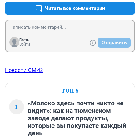
нелогичные действия и статьи на городском портале.
эффективным на 100%, и так далее. Что ж, заполучить 
Читать все комментарии
тромбоз, задохнуться до смерти на искуственной 
вентиляции лёгких с большей вероятностью - это 
гораздо лучше. Ну, пусть работает естественный 
отбор.
Гость
Отправить
Войти
Новости СМИ2
ТОП 5
«Молоко здесь почти никто не
1
видит»: как на тюменском
заводе делают продукты,
которые вы покупаете каждый
день