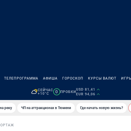
ТЕЛЕПРОГРАММА
АФИША
ГОРОСКОП
КУРСЫ ВАЛЮТ
ИГР
USD 81,41
СЕЙЧАС
0
ПРОБКИ
+10°C
EUR 94,06
на реку
ЧП на аттракционах в Тюмени
Где начать новую жизнь?
ПОРТАЖ