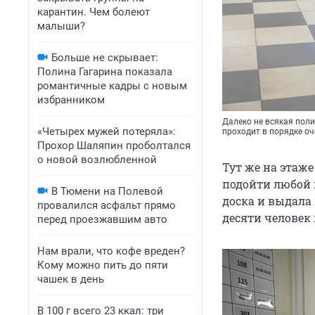
карантин. Чем болеют
малыши?
Больше не скрывает:
Полина Гагарина показала
романтичные кадры с новым
избранником
Далеко не всякая пол
«Четырех мужей потеряла»:
проходит в порядке оч
Прохор Шаляпин проболтался
о новой возлюбленной
Тут же на этаж
подойти любой 
В Тюмени на Полевой
доска и выдала
провалился асфальт прямо
десяти человек
перед проезжавшим авто
Нам врали, что кофе вреден?
Кому можно пить до пяти
чашек в день
В 100 г всего 23 ккал: три