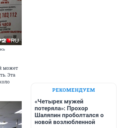
есь
ей может
ть. Эта
коло
РЕКОМЕНДУЕМ
«Четырех мужей
потеряла»: Прохор
Шаляпин проболтался о
новой возлюбленной