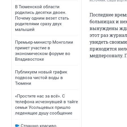
Источник: 
Саша Бортн
В Тюменской области
родились десятки двоен.
Последнее врем
Почему одним везет стать
больницах и не
родителями сразу двух
вынуждены ждат
малышей
этот раз журна
увидеть своими
Премьер‑министр Монголии
примет участие в
приходится неле
экономическом форуме во
медперсоналу. 
Владивостоке
Публикуем новый график
подвоза чистой воды в
Тюмени
«Простите нас за всё». С
телефона исчезнувшей в тайге
семьи Усольцевых пришло
леденящее душу сообщение
Страшно красиво.