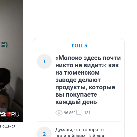
ТОП 5
«Молоко здесь почти
1
никто не видит»: как
на тюменском
заводе делают
продукты, которые
вы покупаете
каждый день
96 862
131
жающейся
Думали, что говорят с
2
полицейским. Тайское