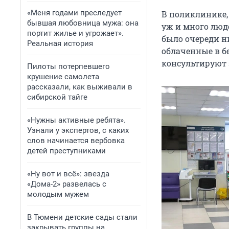
«Меня годами преследует
В поликлинике,
бывшая любовница мужа: она
уж и много люд
портит жилье и угрожает».
было очереди н
Реальная история
облаченные в б
консультируют 
Пилоты потерпевшего
крушение самолета
рассказали, как выживали в
сибирской тайге
«Нужны активные ребята».
Узнали у экспертов, с каких
слов начинается вербовка
детей преступниками
«Ну вот и всё»: звезда
«Дома-2» развелась с
молодым мужем
В Тюмени детские сады стали
закрывать группы на