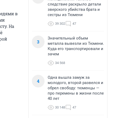
следствие раскрыло детали
зверского убийства брата и
редями в
сестры из Тюмени
ами
39 302
47
ту. На
сё
Значительный объем
орой
3
металла вывезли из Тюмени.
и
Куда его транспортировали и
зачем
34 568
Одна вышла замуж за
4
молодого, второй развелся и
обрел свободу: тюменцы —
про перемены в жизни после
40 лет
30 148
47