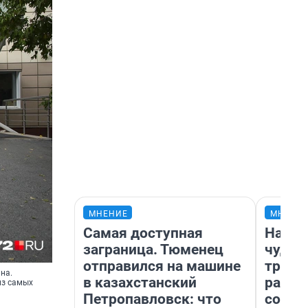
МНЕНИЕ
МНЕНИ
Самая доступная
Насле
заграница. Тюменец
чудом
отправился на машине
транс
на.
в казахстанский
разне
из самых
Петропавловск: что
совет