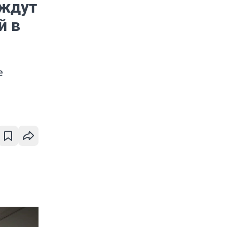
 ждут
й в
е