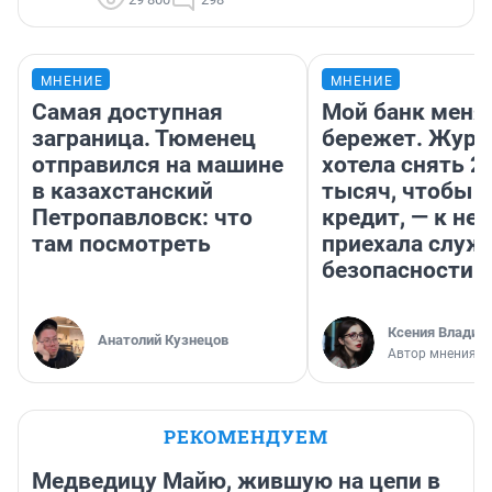
МНЕНИЕ
МНЕНИЕ
Самая доступная
Мой банк меня
заграница. Тюменец
бережет. Журн
отправился на машине
хотела снять 2
в казахстанский
тысяч, чтобы п
Петропавловск: что
кредит, — к не
там посмотреть
приехала служ
безопасности
Ксения Владим
Анатолий Кузнецов
Автор мнения
РЕКОМЕНДУЕМ
Медведицу Майю, жившую на цепи в