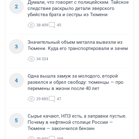
Думали, что говорят с полицейским. Тайское
2
следствие раскрыло детали зверского
убийства брата и сестры из Тюмени
38 409
45
Значительный объем металла вывезли из
3
Тюмени. Куда его транспортировали и зачем
34 324
Одна вышла замуж за молодого, второй
4
развелся и обрел свободу: тюменцы — про
перемены в жизни после 40 лет
29 885
47
Сырье качают, НПЗ есть, а заправки пустые.
5
Почему в нефтяной столице России —
Тюмени — закончился бензин
29 800
298