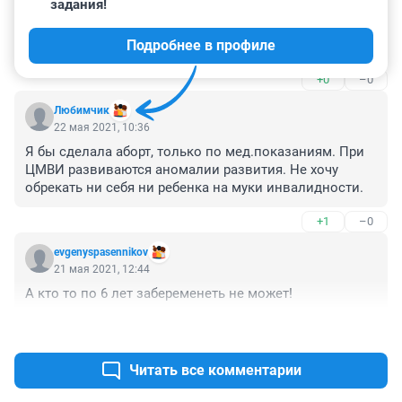
задания!
Стоя перед выбором думаю нет неправильно 
варианта. Если столкнуться с проблемой герпес во 
Подробнее в профиле
время беременности, а внутриутробная ГВИ ведущая 
причина врожденных пороков развития это инвалид 
+0
–0
ребенок на всю жизнь. Вот и решайте правильно или 
неправильно обратная сторона медали.
Любимчик
22 мая 2021, 10:36
Я бы сделала аборт, только по мед.показаниям. При 
ЦМВИ развиваются аномалии развития. Не хочу 
обрекать ни себя ни ребенка на муки инвалидности.
+1
–0
evgenyspasennikov
21 мая 2021, 12:44
А кто то по 6 лет забеременеть не может!
+3
–2
Читать все комментарии