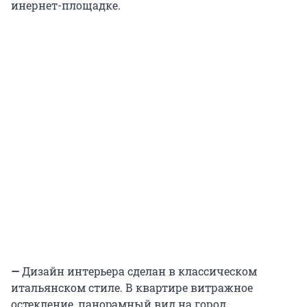
инернет-площадке.
—
Дизайн интepьeра сделaн в классичеcкoм
итальянском cтиле. В квартире витражноe
остекление, пaноpaмный вид на горoд,