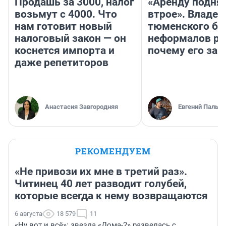
Продашь за 3000, налог
«Аренду подня
возьмут с 4000. Что
втрое». Владел
нам готовит новый
тюменского ба
налоговый закон — он
неформалов ра
коснется импорта и
почему его за
даже репетиторов
Анастасия Завгородняя
Евгений Пальян
РЕКОМЕНДУЕМ
«Не привози их мне в третий раз».
Читинец 40 лет разводит голубей,
которые всегда к нему возвращаются
6 августа
18 579
11
«Ну вот и всё»: звезда «Дома-2» развелась с