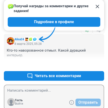
Получай награды за комментарии и другие 
Гость
8 марта 2025, 13:13
задания!
Трампизм. Нынче тренд... Потом откроют 
Подробнее в профиле
музей..старались люди проявите уважение..
+0
–0
Alisa24
8 марта 2025, 05:28
Кто-то наворованное отмыл. Какой дурацкий 
интерьер.
+0
–0
Читать все комментарии
Гость
Отправить
Войти