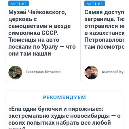
МНЕНИЕ
МНЕНИЕ
Музей Чайковского,
Самая доступн
церковь с
заграница. Тю
самоцветами и везде
отправился на
символика СССР.
в казахстански
Тюменцы на авто
Петропавловск
поехали по Уралу — что
там посмотрет
они там нашли
Екатерина Литкевич
Анатолий Кузн
РЕКОМЕНДУЕМ
«Ела одни булочки и пирожные»:
экстремально худые новосибирцы — о
своих попытках набрать вес любой