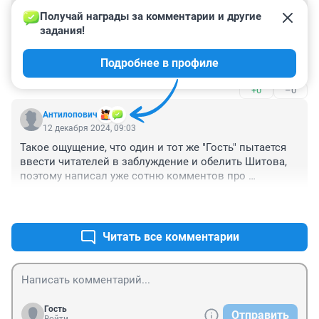
Гость
15 декабря 2024, 15:15
Получай награды за комментарии и другие 
задания!
Это не позорище, а целенаправленное вредительство 
с целью постепенного планомерного уничтожения и 
Подробнее в профиле
предания забвению русского народного искусства.
+0
–0
Антилопович
12 декабря 2024, 09:03
Такое ощущение, что один и тот же "Гость" пытается 
ввести читателей в заблуждение и обелить Шитова, 
поэтому написал уже сотню комментов про 
"сгоревшую проводку, за которой должны были 
+3
–4
следить власти".

Хотя по факту о проводке никогда не писало ни одно 
СМИ. По данным МЧС, причина пожара - 
Читать все комментарии
неосторожное обращение с огнём. Так что извините, 
но Вадим Макарович спалил дом, а теперь, 
дождавшись его восстановления, просится обратно.

Я бы такого арендатора к себе повторно тоже не 
впустил, при всём уважении.
Гость
Отправить