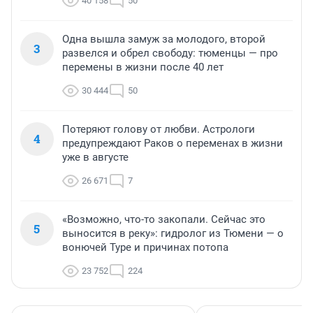
40 158
50
Одна вышла замуж за молодого, второй
3
развелся и обрел свободу: тюменцы — про
перемены в жизни после 40 лет
30 444
50
Потеряют голову от любви. Астрологи
4
предупреждают Раков о переменах в жизни
уже в августе
26 671
7
«Возможно, что-то закопали. Сейчас это
5
выносится в реку»: гидролог из Тюмени — о
вонючей Туре и причинах потопа
23 752
224