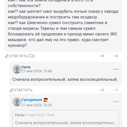
как!? как эта земля лесщалась а кого то в 
собственности?

как!? как шепчет смог вырубить ночью сквер у завода 
медоборудования и построить там хоздвор. 

как!? как Шевченко сумел построить памятник в 
створе морисы Терезы и тем самым сумел 
блокировать её продление и проход мимо своего ЖК 
машаров. кто дал ему на это право. куда смотрит 
кухомор?
+5
–0
ОТВЕТИТЬ
3
Гость
27 мая 2024, 15:40
Сначала вопросительный, затем восклицательный.
+2
–1
ОТВЕТИТЬ
Суходрищев
27 мая 2024, 16:29
Гость
27 мая 2024, 15:40
Сначала вопросительный, затем восклицательный.