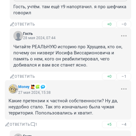
Гость, учтём. там ещё т9 напортачил. я про шефчика 
говорил
+0
–0
ОТВЕТИТЬ
Гость
28 мая 2024, 07:44
Читайте РЕАЛЬНУЮ историю про Хрущева, кто он, 
почему он низверг Иосифа Виссарионовича и 
память о нем, кого он реабилитировал, чего 
добивался и вам все станет ясно.
+0
–1
ОТВЕТИТЬ
Money
27 мая 2024, 15:38
Какие претензии к частной собственности? Ну да, 
неудобно стало. Так это изначально была чужая 
территория. Попользовались и хватит.
+5
–4
ОТВЕТИТЬ
1