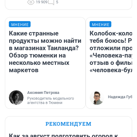
19 909
5
МНЕНИЕ
МНЕНИЕ
Какие странные
Колобок-колобо
продукты можно найти
тебя боюсь! Ра
в магазинах Таиланда?
отложили прок
Обзор тюменки на
«Человека-пау
несколько местных
отзыв о фильм
маркетов
«человека-бул
Аксиния Петрова
Надежда Губар
Руководитель модельного
агентства в Тюмени
РЕКОМЕНДУЕМ
Как за август подготовить огород к