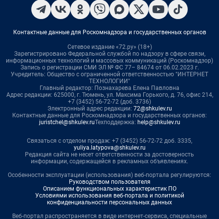
Контактные данные для Роскомнадзора и государственных органов
Сетевое издание «72.ру» (18+)
Зарегистрировано Федеральной службой по надзору в сфере связи,
информационных технологий и массовых коммуникаций (Роскомнадзор)
Запись о регистрации СМИ ЭЛ № ФС 77– 84674 от 06.02.2023 г.
Учредитель: Общество с ограниченной ответственностью "ИНТЕРНЕТ
ТЕХНОЛОГИИ"
Главный редактор: Познахарева Елена Павловна
Адрес редакции: 625000, г. Тюмень, ул. Максима Горького, д. 76, офис 214,
+7 (3452) 56-72-72 (доб. 3736)
Электронный адрес редакции:
72@shkulev.ru
Контактные данные для Роскомнадзора и государственных органов:
juristchel@shkulev.ru
Техподдержка:
help@shkulev.ru
Связаться с отделом продаж: +7 (3452) 56-72-72 доб. 3335,
yuliya.latypova@shkulev.ru
Редакция сайта не несет ответственности за достоверность
информации, содержащейся в рекламных объявлениях.
Особенности эксплуатации (использования) веб-портала регулируются:
Руководством пользователя
Описанием функциональных характеристик ПО
Условиями использования веб-портала и политикой
конфиденциальности персональных данных
Веб-портал распространяется в виде интернет-сервиса, специальные