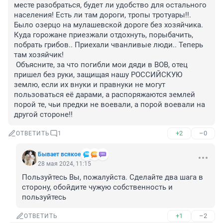
месте разобраться, будет ли удобство для остального 
населения! Есть ли там дороги, тропы тротуары!!. 

Было озерцо на мулашевской дороге без хозяйчика. 
Куда горожане приезжали отдохнуть, порыбачить, 
побрать грибов.. Приехали чванливые люди.. Теперь 
там хозяйчик!

 Объясните, за что погибли мои дяди в ВОВ, отец 
пришел без руки, защищая нашу РОССИЙСКУЮ 
землю, если их внуки и правнуки не могут 
пользоваться её дарами, а распоряжаются землей 
порой те, чьи предки не воевали, а порой воевали на 
другой стороне!!
+2
–0
ОТВЕТИТЬ
1
Бывает всякое
28 мая 2024, 11:15
Пользуйтесь Вы, пожалуйста. Сделайте два шага в 
сторону, обойдите чужую собственность и 
пользуйтесь
+1
–2
ОТВЕТИТЬ