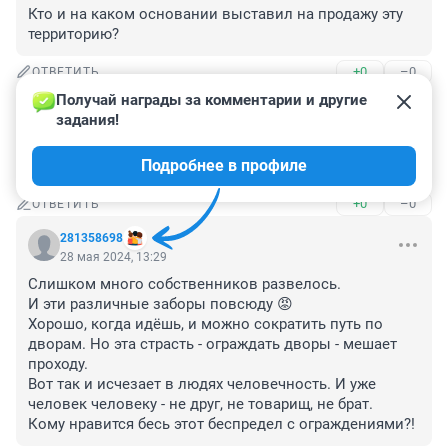
Кто и на каком основании выставил на продажу эту 
территорию?
+0
–0
ОТВЕТИТЬ
Получай награды за комментарии и другие 
Гость
29 мая 2024, 18:51
задания!
Да. Да. Все для людей.

Подробнее в профиле
Но не для народа!
+0
–0
ОТВЕТИТЬ
281358698
28 мая 2024, 13:29
Слишком много собственников развелось.

И эти различные заборы повсюду 😡

Хорошо, когда идёшь, и можно сократить путь по 
дворам. Но эта страсть - ограждать дворы - мешает 
проходу. 

Вот так и исчезает в людях человечность. И уже 
человек человеку - не друг, не товарищ, не брат.

Кому нравится бесь этот беспредел с ограждениями?!