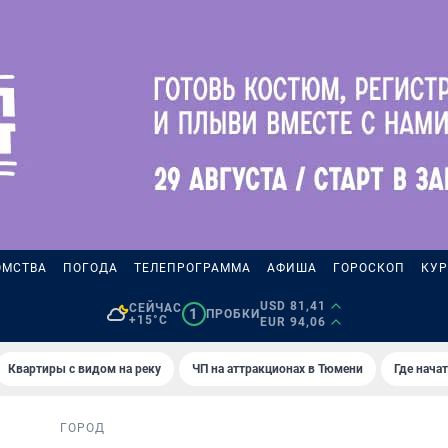
ОМСТВА
ПОГОДА
ТЕЛЕПРОГРАММА
АФИША
ГОРОСКОП
КУР
USD 81,41
СЕЙЧАС
1
ПРОБКИ
+15°C
EUR 94,06
Квартиры с видом на реку
ЧП на аттракционах в Тюмени
Где нача
ГОРОД