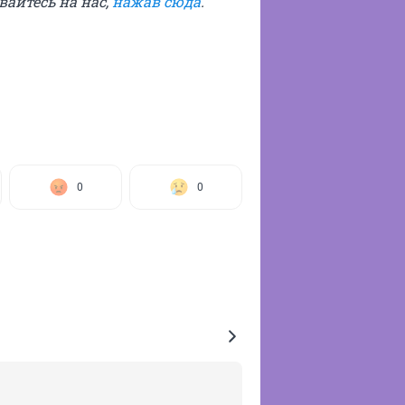
ывайтесь на нас,
нажав сюда
.
0
0