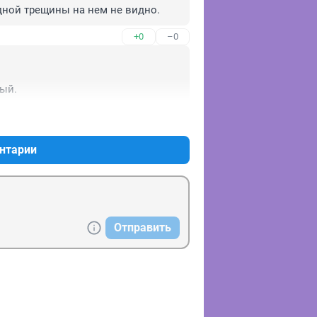
одной трещины на нем не видно.
+0
–0
ый.
+0
–0
нтарии
Отправить