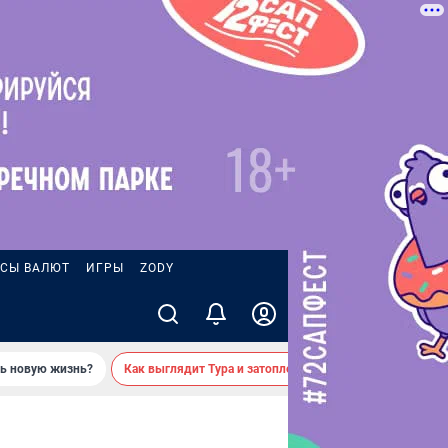
СЫ ВАЛЮТ
ИГРЫ
ZODY
ть новую жизнь?
Как выглядит Тура и затопленные берега — вид с реки