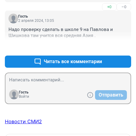
уехал, административный арест и на улицу метлой 
+0
–0
махать, но за баланду и всё... Желание пропадёт
Гость
2 апреля 2024, 13:05
Надо проверку сделать в школе 9 на Павлова и 
Шишкова там учится вся средняя Азия .
+1
–0
Читать все комментарии
Гость
Отправить
Войти
Новости СМИ2