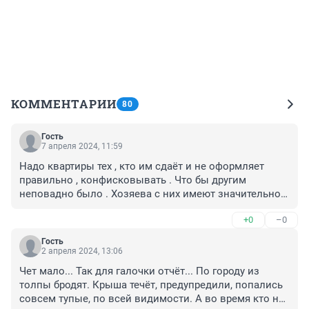
КОММЕНТАРИИ
80
Гость
7 апреля 2024, 11:59
Надо квартиры тех , кто им сдаёт и не оформляет 
правильно , конфисковывать . Что бы другим 
неповадно было . Хозяева с них имеют значительно 
больше , так как мигранты живут там таборами . 
+0
–0
Соседи страдают , а хозяева денежки считают . Не 
оформил мигрантов - конфисковать квартиру . Живут 
Гость
большее количество - также конфисковать квартиру .
2 апреля 2024, 13:06
Чет мало... Так для галочки отчёт... По городу из 
толпы бродят. Крыша течёт, предупредили, попались 
совсем тупые, по всей видимости. А во время кто не 