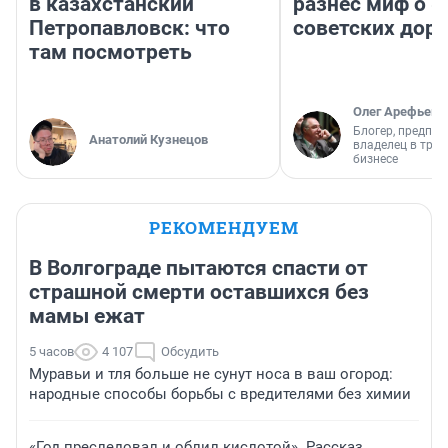
в казахстанский
разнес миф о 
Петропавловск: что
советских доро
там посмотреть
Олег Арефьев
Блогер, предпри
Анатолий Кузнецов
владелец в тра
бизнесе
РЕКОМЕНДУЕМ
В Волгограде пытаются спасти от
страшной смерти оставшихся без
мамы ежат
5 часов
4 107
Обсудить
Муравьи и тля больше не сунут носа в ваш огород:
народные способы борьбы с вредителями без химии
«Год преследовал и облил кислотой». Рассказ