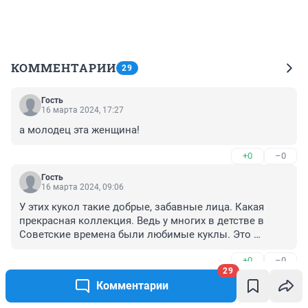
КОММЕНТАРИИ
29
Гость
16 марта 2024, 17:27
а молодец эта женщина!
+0
–0
Гость
16 марта 2024, 09:06
У этих кукол такие добрые, забавные лица. Какая 
прекрасная коллекция. Ведь у многих в детстве в 
Советские времена были любимые куклы. Это 
замечательно, что вы занимаетесь этим делом. 
+0
–0
Красиво, по доброму. Да организовать музей бы, и 
29
водить туда своих внучек. Чтоб они смотрели и знали 
Гость
Комментарии
какое было у нас летство. С чем мы жили. С 
16 марта 2024, 09:00
благодарность к Вам Светлана.