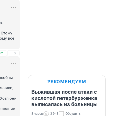
, 
Этому 
ому все 
+2
–0
особны 
РЕКОМЕНДУЕМ
ьники, 
Выжившая после атаки с
кислотой петербурженка
Хотя они 
выписалась из больницы
зование 
8 часов
3 948
Обсудить