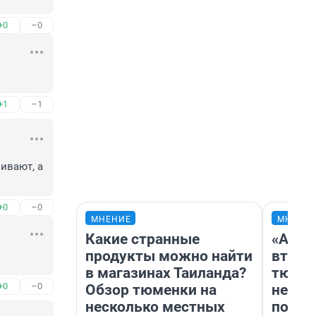
+0
–0
+1
–1
вают, а 
+0
–0
МНЕНИЕ
МНЕНИ
Какие странные
«Арен
продукты можно найти
втрое
в магазинах Таиланда?
тюмен
+0
–0
Обзор тюменки на
нефор
несколько местных
почем