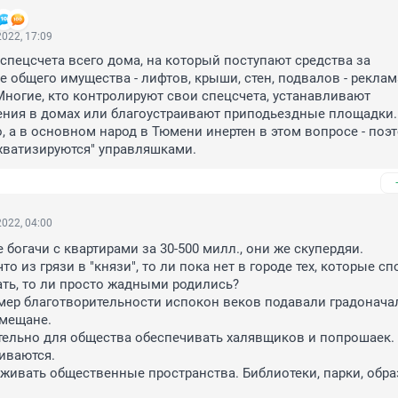
022, 17:09
 спецсчета всего дома, на который поступают средства за 
 общего имущества - лифтов, крыши, стен, подвалов - реклама
ногие, кто контролируют свои спецсчета, устанавливают 
ния в домах или благоустраивают приподьездные площадки. 
, а в основном народ в Тюмени инертен в этом вопросе - поэт
хватизируются" управляшками.
022, 04:00
богачи с квартирами за 30-500 милл., они же скупердяи. 

что из грязи в "князи", то ли пока нет в городе тех, которые сп
ть, то ли просто жадными родились?

ер благотворительности испокон веков подавали градоначал
мещане. 

тельно для общества обеспечивать халявщиков и попрошаек. 
иваются.

живать общественные пространства. Библиотеки, парки, обра