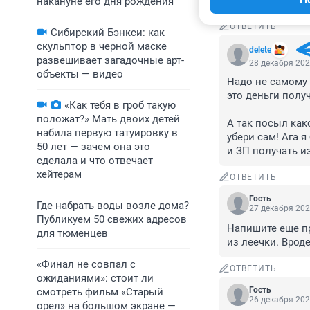
Магомед .
накануне его дня рождения
ОТВЕТИТЬ
Сибирский Бэнкси: как
скульптор в черной маске
delete
развешивает загадочные арт-
28 декабря 202
объекты — видео
Надо не самому 
это деньги получ
«Как тебя в гроб такую
положат?» Мать двоих детей
А так посыл како
набила первую татуировку в
убери сам! Ага 
50 лет — зачем она это
и ЗП получать из
сделала и что отвечает
хейтерам
ОТВЕТИТЬ
Гость
Где набрать воды возле дома?
27 декабря 202
Публикуем 50 свежих адресов
Напишите еще пр
для тюменцев
из леечки. Врод
«Финал не совпал с
ОТВЕТИТЬ
ожиданиями»: стоит ли
Гость
смотреть фильм «Старый
26 декабря 202
орел» на большом экране —