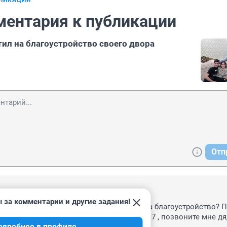
БЛИКАЦИИ
ментария к публикации
ил на благоустройство своего двора
Отп
2:15
 за комментарии и другие задания!
те, что этот человек потратил миллион на благоустройство? П
коренной житель, мой телефон 89129250117 , позвоните мне дя
одробнее в профиле