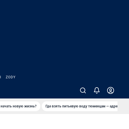
Ы
ZODY
 начать новую жизнь?
Где взять питьевую воду тюменцам — адреса