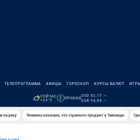
ТЕЛЕПРОГРАММА
АФИША
ГОРОСКОП
КУРСЫ ВАЛЮТ
ИГР
USD 82,17
СЕЙЧАС
2
ПРОБКИ
+24°C
EUR 94,84
м на реку
Тюменка показала, что странного продают в Таиланде
Где