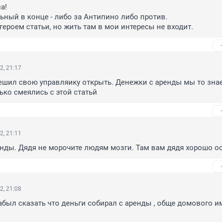
!

ьный в конце - либо за Антипино либо против.

героем статьи, но жить там в мои интересы не входит.
2, 21:17
шил свою управляику открыть. Денежки с аренды мы то знае
лько смеялись с этой статьй
2, 21:11
енды. Дядя не морочите людям мозги. Там вам дядя хорошо о
2, 21:08
был сказать что деньги собирал с аренды , обще домового и