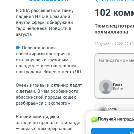
ПЕРЕЙТИ К ПУ
102 ком
В США рассекретили тайну
падения НЛО в Бразилии:
внутри сферы обнаружили
Тюменец потрат
тело человека. Новости 8
полмиллиона
августа
23 декабря 2022, 22:10
Переполненная
пассажирами электричка
столкнулась с грузовым
поездом — десятки человек
пострадали. Видео с места ЧП
Очень игривы и отлично ладят
Гость
Войти
с детьми. В чём особенности
абиссинской породы кошек —
разбираемся с экспертом
Гость
24 мая 2024, 2
Российский диджей
Получай награды
Вы сами то вери
загадочно пропал в Таиланде
он балобол. Я , 
— связь с ним прервалась
П