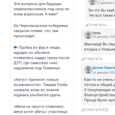
25 декабря 2
Эти вопросы для будущих
первоклассников под силу не
За что бы ещё
всем взрослым. А вам?
 Не все такие
На Черноморском побережье
ОТВЕТИТЬ
закрыли пляжи: что там
Гость
происходит
24 декабря 202
Магомед! Во пер
Пробка из фур и люди,
вторых с Новым 
идущие по обочине:
появились кадры сразу после
ОТВЕТИТЬ
ДТП, где самосвал снес
надземник под Тюменью
Дачник Мишга
24 декабря 202
«Август принесет новые
Как-то не очень 
возможности»: Тамара Глоба
потом в общий д
назвала, кому из знаков
У покупающих эл
зодиака улыбнется удача
благоустройство :
Проще было купи
«Меня не просто отменяют,
ОТВЕТИТЬ
2
меня хотят убить»: участница