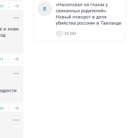
«Насиловал на глазах у
+2
–0
5
связанных родителей».
Новый поворот в деле
убийства россиян в Таиланде
 и знаю 
22 043
од 
+1
–0
дрости 
+0
–0