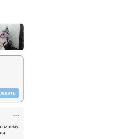
равить
о моему 
дя 