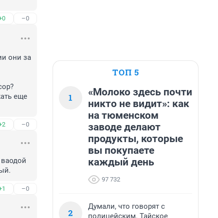
+0
–0
и они за 
ТОП 5
ор? 
«Молоко здесь почти
1
ать еще 
никто не видит»: как
на тюменском
+2
–0
заводе делают
продукты, которые
вы покупаете
каждый день
ваодой 
ый.
97 732
+1
–0
Думали, что говорят с
2
полицейским. Тайское