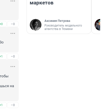
маркетов
Аксиния Петрова
+0
–0
Руководитель модельного
агентства в Тюмени
о 
+1
–0
тобы 
шься на 
+1
–0