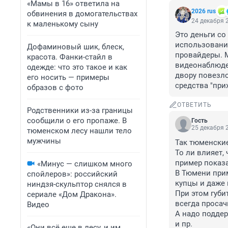
«Мамы в 16» ответила на
2026 rus
обвинения в домогательствах
24 декабря 2
к маленькому сыну
Это деньги со
использование
Дофаминовый шик, блеск,
провайдеры. М
красота. Фанки-стайл в
видеонаблюде
одежде: что это такое и как
двору повезло
его носить — примеры
средства "при
образов с фото
ОТВЕТИТЬ
Родственники из-за границы
сообщили о его пропаже. В
Гость
25 декабря 2
тюменском лесу нашли тело
мужчины
Так тюменские 
То ли влияет, 
пример показа
«Минус — слишком много
В Тюмени прим
спойлеров»: российский
купцы и даже 
ниндзя-скульптор снялся в
При этом губи
сериале «Дом Дракона».
всегда просач
Видео
А надо поддер
и пр. 

«Они всё еще в лесу, и им