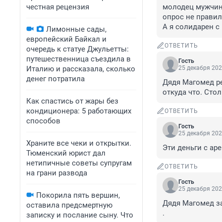
честная рецензия
молодец мужчина
опрос не правил
А я солидарен с 
Лимонные сады,
европейский Байкал и
ОТВЕТИТЬ
очередь к статуе Джульетты:
путешественница съездила в
Гость
Италию и рассказала, сколько
25 декабря 202
денег потратила
Дядя Магомед ре
откуда что. Сто
Как спастись от жары без
кондиционера: 5 работающих
ОТВЕТИТЬ
способов
Гость
25 декабря 202
Храните все чеки и открытки.
Эти деньги с ар
Тюменский юрист дал
нетипичные советы супругам
ОТВЕТИТЬ
на грани развода
Гость
25 декабря 202
Покорила пять вершин,
Дядя Магомед за
оставила предсмертную
.
записку и послание сыну. Что