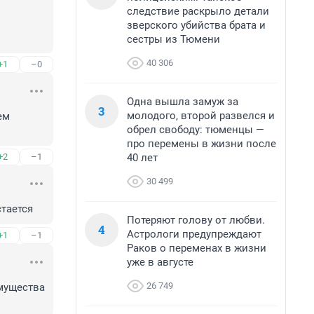
следствие раскрыло детали
зверского убийства брата и
сестры из Тюмени
40 306
+1
–0
Одна вышла замуж за
3
молодого, второй развелся и
м 
обрел свободу: тюменцы —
про перемены в жизни после
40 лет
+2
–1
30 499
стается
Потеряют голову от любви.
4
Астрологи предупреждают
+1
–1
Раков о переменах в жизни
уже в августе
26 749
мущества 