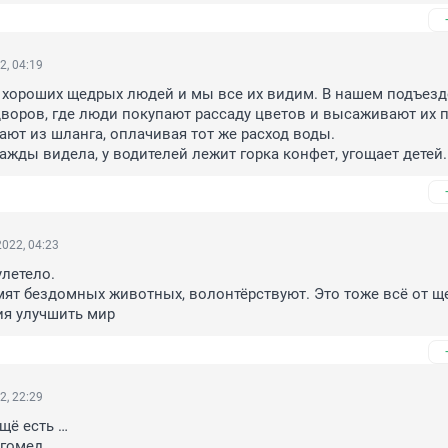
2, 04:19
хороших щедрых людей и мы все их видим. В нашем подъезде
воров, где люди покупают рассаду цветов и высаживают их п
ают из шланга, оплачивая тот же расход воды.

ажды видела, у водителей лежит горка конфет, угощает детей.
022, 04:23
летело.

т бездомных животных, волонтёрствуют. Это тоже всё от ще
ия улучшить мир
2, 22:29
щё есть …

агомед…