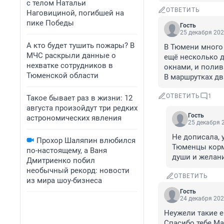
с телом Натальи
ОТВЕТИТЬ
Наговициной, погибшей на
пике Победы
Гость
25 декабря 202
А кто будет тушить пожары? В
В Тюмени много 
МЧС раскрыли данные о
ещё несколько д
нехватке сотрудников в
окнами, и полив
Тюменской области
В маршрутках дв
ОТВЕТИТЬ
1
Такое бывает раз в жизни: 12
августа произойдут три редких
Гость
астрономических явления
25 декабря 2
Не дописала, у
Прохор Шаляпин влюбился
Тюменцы кормя
по-настоящему, а Ваня
души и желан
Дмитриенко побил
необычный рекорд: новости
ОТВЕТИТЬ
из мира шоу-бизнеса
Гость
24 декабря 202
Неужели такие е
Спасибо тебе М