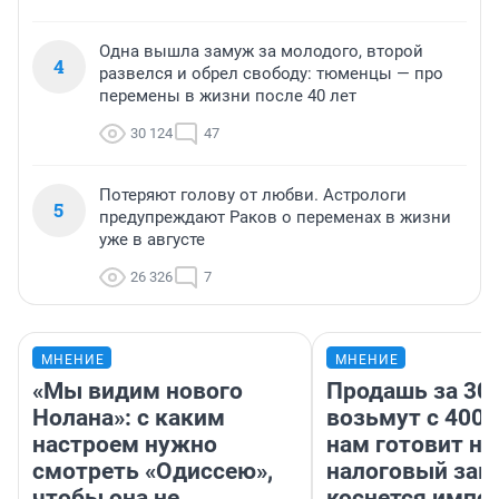
Одна вышла замуж за молодого, второй
4
развелся и обрел свободу: тюменцы — про
перемены в жизни после 40 лет
30 124
47
Потеряют голову от любви. Астрологи
5
предупреждают Раков о переменах в жизни
уже в августе
26 326
7
МНЕНИЕ
МНЕНИЕ
«Мы видим нового
Продашь за 300
Нолана»: с каким
возьмут с 4000
настроем нужно
нам готовит н
смотреть «Одиссею»,
налоговый зако
чтобы она не
коснется импор