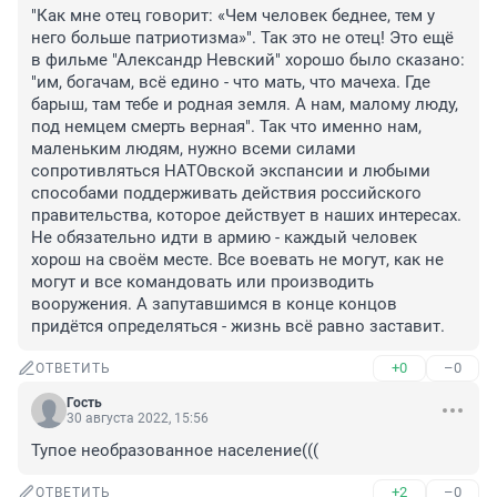
"Как мне отец говорит: «Чем человек беднее, тем у 
него больше патриотизма»". Так это не отец! Это ещё 
в фильме "Александр Невский" хорошо было сказано: 
"им, богачам, всё едино - что мать, что мачеха. Где 
барыш, там тебе и родная земля. А нам, малому люду, 
под немцем смерть верная". Так что именно нам, 
маленьким людям, нужно всеми силами 
сопротивляться НАТОвской экспансии и любыми 
способами поддерживать действия российского 
правительства, которое действует в наших интересах. 
Не обязательно идти в армию - каждый человек 
хорош на своём месте. Все воевать не могут, как не 
могут и все командовать или производить 
вооружения. А запутавшимся в конце концов 
придётся определяться - жизнь всё равно заставит.
+0
–0
ОТВЕТИТЬ
Гость
30 августа 2022, 15:56
Тупое необразованное население(((
+2
–0
ОТВЕТИТЬ