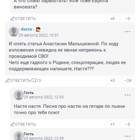
А что слабо заработать? Или тоже Европа 
виновата?
+6
–0
ОТВЕТИТЬ
- Костя -
29 августа 2022, 10:57
И опять статья Анастасии Малышкиной. По ходу 
изложения очевидна ее явная неприязнь к 
проводимой СВО! 

Чего еще гадкого о Родине, спецоперации, людях ее 
поддерживающих напишите, Настя???
+3
–24
ОТВЕТИТЬ
13
Гость
29 августа 2022, 12:55
Настя настя. Песня про настю на гитаре по пьяни 
точно про тебя поют
+1
–5
ОТВЕТИТЬ
Гость
29 августа 2022, 12:59