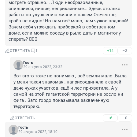
мотреть страшно... Люди необразованные, 
спившиеся, нищие, неприкаянные... Здесь столько 
работы по улучшению жизни в нашем Отечестве, 
краёв не видно! Но нам всё мало, нам чужое подавай! 
Зачем себя утруждать приборкой в собственном 
доме, если можно соседу в рыло дать и магнитолу 
спереть? 🤦🏻‍♀️
+14
–3
ОТВЕТИТЬ
1
Гость
29 августа 2022, 23:32
Вот этого тоже не понимаю , всё земли мало .Была 
у меня такая знакомая , наприсоединяла к своей 
даче чужих участков, ещё и лес прихватила. А у 
самой на этой гигантской территории не росло ни 
фига . Зато гордо показывала захваченную 
территорию.
+6
–0
ОТВЕТИТЬ
Гость
29 августа 2022, 18:10