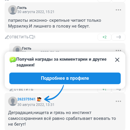
Гость
30 августа 2022, 15:21
патриоты исконно- скрепные читают только 
Мурзилку.И лишнего в голову не берут.
+2
–0
ОТВЕТИТЬ
1
Гость
30 августа 2022, 21:42
Получай награды за комментарии и другие 
Если бы "Мурзилку", это хоть добрый, позитивный 
задания!
журнал. 

Там кроме "пятиминуток ненависти" Скабеевой и 
Подробнее в профиле
Соловьева ничего нет в головах.
+1
–0
ОТВЕТИТЬ
262375941
30 августа 2022, 13:31
Деградация,нищета и грязь но инстинкт 
самосохранения всё равно срабатывает воевать то 
не бегут!