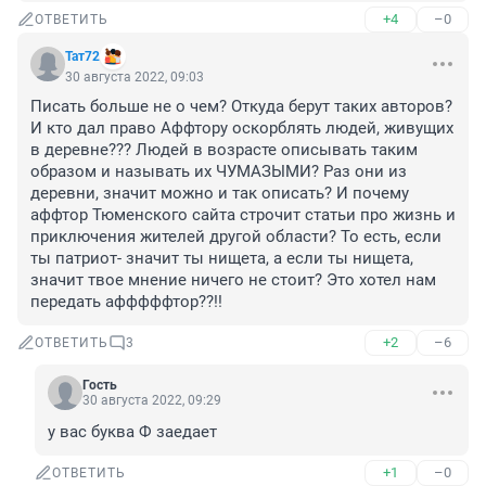
+4
–0
ОТВЕТИТЬ
Тат72
30 августа 2022, 09:03
Писать больше не о чем? Откуда берут таких авторов? 
И кто дал право Аффтору оскорблять людей, живущих 
в деревне??? Людей в возрасте описывать таким 
образом и называть их ЧУМАЗЫМИ? Раз они из 
деревни, значит можно и так описать? И почему 
аффтор Тюменского сайта строчит статьи про жизнь и 
приключения жителей другой области? То есть, если 
ты патриот- значит ты нищета, а если ты нищета, 
значит твое мнение ничего не стоит? Это хотел нам 
передать афффффтор??!!
+2
–6
ОТВЕТИТЬ
3
Гость
30 августа 2022, 09:29
у вас буква Ф заедает
+1
–0
ОТВЕТИТЬ