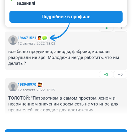
задания!
Моё мнение: не стоит писать такие статьи. Парня 
жаль. Бесспорно! Но, уважаемая реакция, вы не 
Подробнее в профиле
думаете, что эти обсуждения, очень тяжело читать 
родителям парня??? Зачем Вы так жестоко с ними????
+0
–1
196671521
12 августа 2022, 18:02
всё было продумано, заводы, фабрики, колхозы 
разрушали не зря. Молодежи негде работать, что им 
делать ?
+3
–0
198940970
12 августа 2022, 16:39
ТОЛСТОЙ: "Патриотизм в самом простом, ясном и 
несомненном значении своем есть не что иное для 
правителей, как орудие для достижения 
властолюбивых и корыстных целей, а для 
+1
–0
управляемых — отречение от человеческого 
достоинства, разума, совести и рабское подчинение 