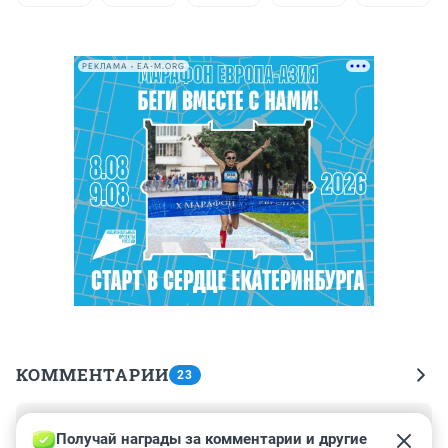
РЕКЛАМА • EA-M.ORG
КОММЕНТАРИИ
23
Гость
12 августа 2022, 18:53
Получай награды за комментарии и другие 