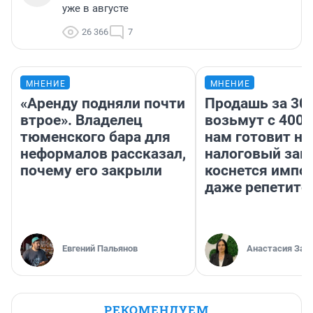
уже в августе
26 366
7
МНЕНИЕ
МНЕНИЕ
«Аренду подняли почти
Продашь за 300
втрое». Владелец
возьмут с 4000
тюменского бара для
нам готовит н
неформалов рассказал,
налоговый зако
почему его закрыли
коснется импор
даже репетито
Евгений Пальянов
Анастасия Зав
РЕКОМЕНДУЕМ