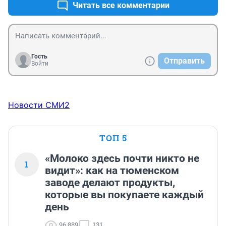
себя тем, кто во власти. Так он и проповедуется 
Читать все комментарии
везде, где проповедуется патриотизм".
Гость
Отправить
Войти
Новости СМИ2
ТОП 5
«Молоко здесь почти никто не
1
видит»: как на тюменском
заводе делают продукты,
которые вы покупаете каждый
день
96 889
131