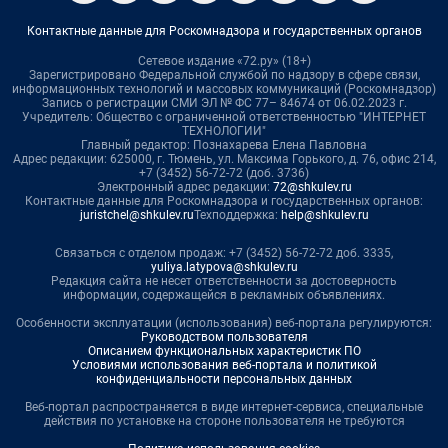
Контактные данные для Роскомнадзора и государственных органов
Сетевое издание «72.ру» (18+)
Зарегистрировано Федеральной службой по надзору в сфере связи,
информационных технологий и массовых коммуникаций (Роскомнадзор)
Запись о регистрации СМИ ЭЛ № ФС 77– 84674 от 06.02.2023 г.
Учредитель: Общество с ограниченной ответственностью "ИНТЕРНЕТ
ТЕХНОЛОГИИ"
Главный редактор: Познахарева Елена Павловна
Адрес редакции: 625000, г. Тюмень, ул. Максима Горького, д. 76, офис 214,
+7 (3452) 56-72-72 (доб. 3736)
Электронный адрес редакции:
72@shkulev.ru
Контактные данные для Роскомнадзора и государственных органов:
juristchel@shkulev.ru
Техподдержка:
help@shkulev.ru
Связаться с отделом продаж: +7 (3452) 56-72-72 доб. 3335,
yuliya.latypova@shkulev.ru
Редакция сайта не несет ответственности за достоверность
информации, содержащейся в рекламных объявлениях.
Особенности эксплуатации (использования) веб-портала регулируются:
Руководством пользователя
Описанием функциональных характеристик ПО
Условиями использования веб-портала и политикой
конфиденциальности персональных данных
Веб-портал распространяется в виде интернет-сервиса, специальные
действия по установке на стороне пользователя не требуются