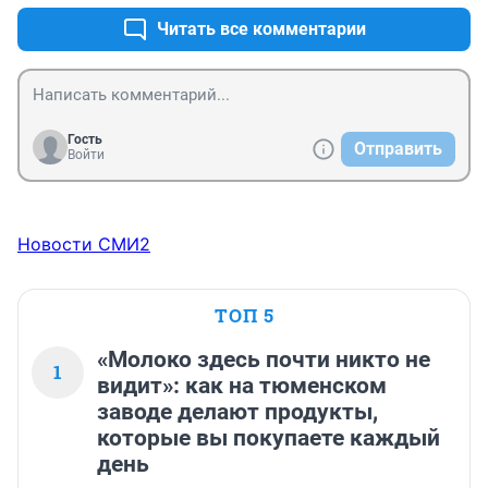
надо!И не просим и не интересуемся, самое главное 
ребенок у нас рядом сыт и одет , спасибо богу!!!
Читать все комментарии
Гость
Отправить
Войти
Новости СМИ2
ТОП 5
«Молоко здесь почти никто не
1
видит»: как на тюменском
заводе делают продукты,
которые вы покупаете каждый
день