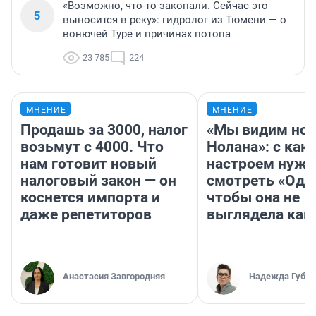
«Возможно, что-то закопали. Сейчас это
5
выносится в реку»: гидролог из Тюмени — о
вонючей Туре и причинах потопа
23 785
224
МНЕНИЕ
МНЕНИЕ
Продашь за 3000, налог
«Мы видим нов
возьмут с 4000. Что
Нолана»: с как
нам готовит новый
настроем нужн
налоговый закон — он
смотреть «Оди
коснется импорта и
чтобы она не
даже репетиторов
выглядела как
Анастасия Завгородняя
Надежда Губар