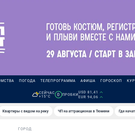
ОМСТВА
ПОГОДА
ТЕЛЕПРОГРАММА
АФИША
ГОРОСКОП
КУР
USD 81,41
СЕЙЧАС
0
ПРОБКИ
+15°C
EUR 94,06
Квартиры с видом на реку
ЧП на аттракционах в Тюмени
Где нача
ГОРОД