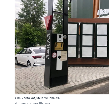
А вы часто ходили в McDonald’s?
Источник: 
Ирина Шарова