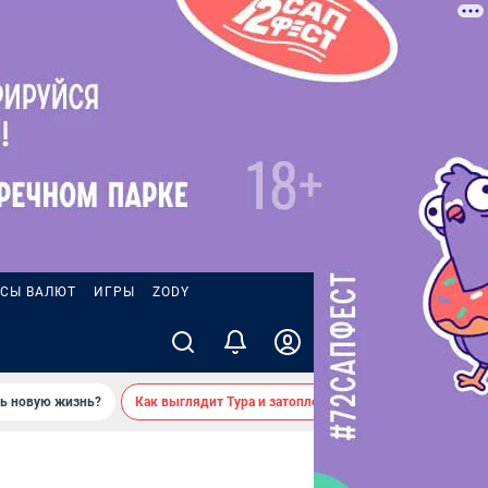
СЫ ВАЛЮТ
ИГРЫ
ZODY
ть новую жизнь?
Как выглядит Тура и затопленные берега — вид с реки