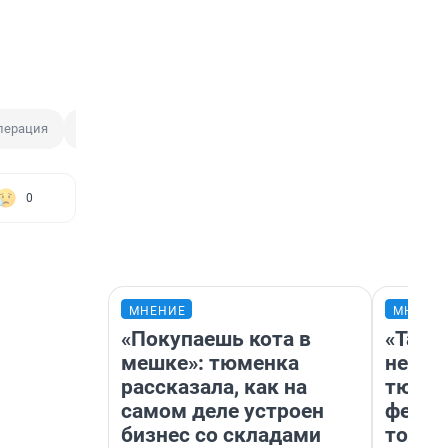
перация
Военная операция
Украина
0
МНЕНИЕ
МНЕНИ
«Покупаешь кота в
«Тако
мешке»: тюменка
не вид
рассказала, как на
тюмен
самом деле устроен
фести
бизнес со складами
топли