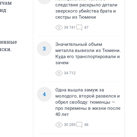
сячам
следствие раскрыло детали
енд
зверского убийства брата и
сестры из Тюмени
39 741
47
ленные
Значительный объем
3
нски.
металла вывезли из Тюмени.
Куда его транспортировали и
зачем
34 712
Одна вышла замуж за
4
молодого, второй развелся и
обрел свободу: тюменцы —
про перемены в жизни после
40 лет
30 285
48