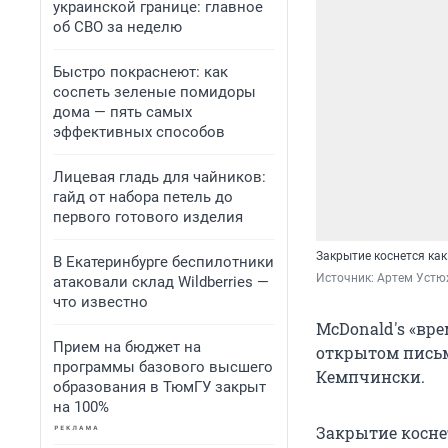
украинской границе: главное
об СВО за неделю
Быстро покраснеют: как
соспеть зеленые помидоры
дома — пять самых
эффективных способов
Лицевая гладь для чайников:
гайд от набора петель до
первого готового изделия
Закрытие коснется как
В Екатеринбурге беспилотники
Источник: 
Артем Устю
атаковали склад Wildberries —
что известно
McDonald's «вре
Прием на бюджет на
открытом пись
программы базового высшего
Кемпчински.
образования в ТюмГУ закрыт
на 100%
Закрытие коснет