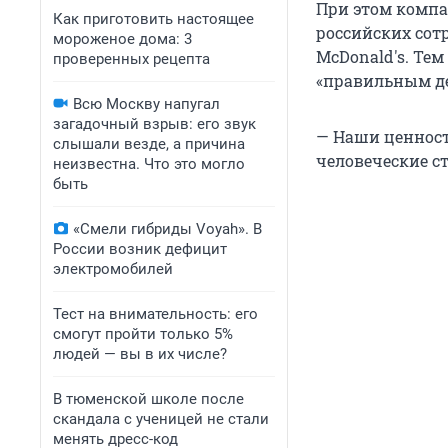
При этом компа
Как приготовить настоящее
российских сот
мороженое дома: 3
McDonald's. Те
проверенных рецепта
«правильным д
Всю Москву напугал
загадочный взрыв: его звук
— Наши ценност
слышали везде, а причина
человеческие с
неизвестна. Что это могло
быть
«Смели гибриды Voyah». В
России возник дефицит
электромобилей
Тест на внимательность: его
смогут пройти только 5%
людей — вы в их числе?
В тюменской школе после
скандала с ученицей не стали
менять дресс-код