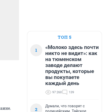
ТОП 5
«Молоко здесь почти
1
никто не видит»: как
на тюменском
заводе делают
продукты, которые
вы покупаете
каждый день
97 260
139
Думали, что говорят с
раине.
2
полицейским. Тайское