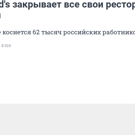
d's закрывает все свои рест
и
 коснется 62 тысяч российских работник
8 024