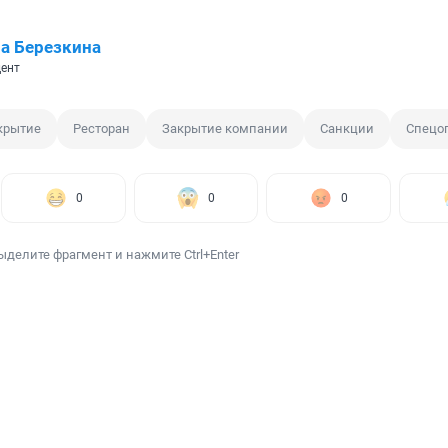
а Березкина
ент
крытие
Ресторан
Закрытие компании
Санкции
Спецо
0
0
0
ыделите фрагмент и нажмите Ctrl+Enter