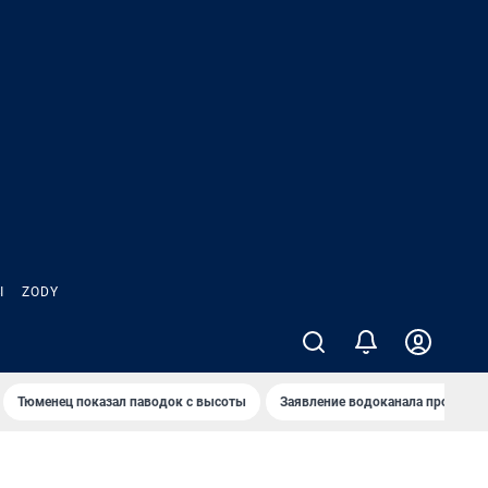
Ы
ZODY
Тюменец показал паводок с высоты
Заявление водоканала про запа