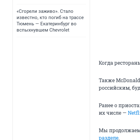
«Сгорели заживо». Стало
известно, кто погиб на трассе
Тюмень — Екатеринбург во
вспыхнувшем Chevrolet
Когда рестораны
Также McDonald'
российским, буд
Ранее о приост
их числе —
Netfl
Мы продолжаем 
разделе
.