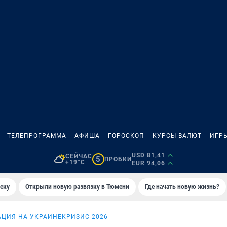
ТЕЛЕПРОГРАММА
АФИША
ГОРОСКОП
КУРСЫ ВАЛЮТ
ИГР
USD 81,41
СЕЙЧАС
5
ПРОБКИ
+19°C
EUR 94,06
еку
Открыли новую развязку в Тюмени
Где начать новую жизнь?
АЦИЯ НА УКРАИНЕ
КРИЗИС-2026