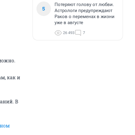
Потеряют голову от любви.
5
Астрологи предупреждают
Раков о переменах в жизни
уже в августе
26 493
7
можно.
м, как и
аний. В
ьном