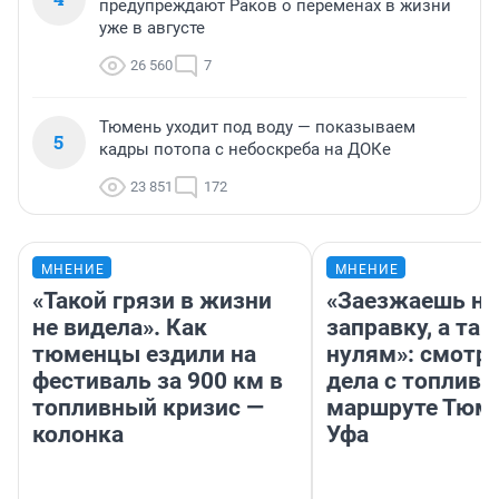
предупреждают Раков о переменах в жизни
уже в августе
26 560
7
Тюмень уходит под воду — показываем
5
кадры потопа с небоскреба на ДОКе
23 851
172
МНЕНИЕ
МНЕНИЕ
«Такой грязи в жизни
«Заезжаешь на
не видела». Как
заправку, а там
тюменцы ездили на
нулям»: смотри
фестиваль за 900 км в
дела с топливо
топливный кризис —
маршруте Тюм
колонка
Уфа