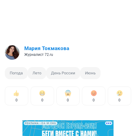
Мария Токмакова
Журналист 72.ru
Погода
Лето
День России
Июнь
0
0
0
0
0
РЕКЛАМА • EA-M.ORG