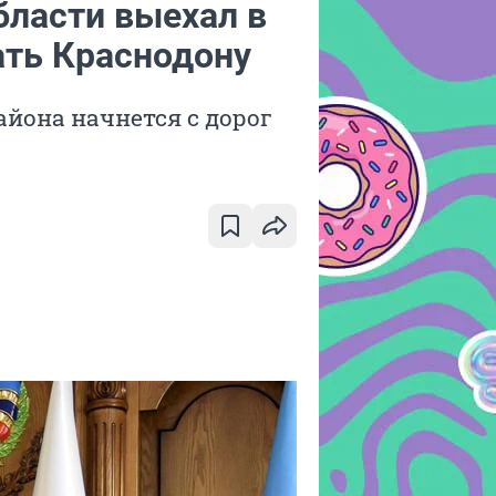
бласти выехал в
ать Краснодону
айона начнется с дорог