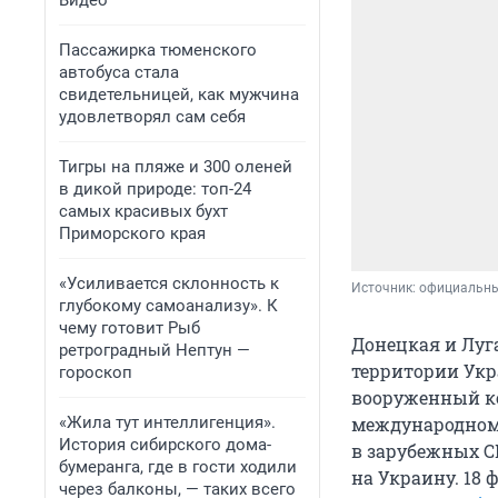
Видео
Пассажирка тюменского
автобуса стала
свидетельницей, как мужчина
удовлетворял сам себя
Тигры на пляже и 300 оленей
в дикой природе: топ-24
самых красивых бухт
Приморского края
«Усиливается склонность к
Источник: 
официальны
глубокому самоанализу». К
чему готовит Рыб
Донецкая и Луг
ретроградный Нептун —
территории Укра
гороскоп
вооруженный ко
«Жила тут интеллигенция».
международном 
История сибирского дома-
в зарубежных С
бумеранга, где в гости ходили
на Украину. 18
через балконы, — таких всего