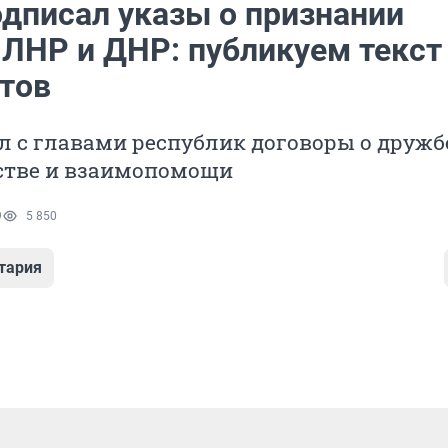
одписал указы о признании
 ЛНР и ДНР: публикуем текст
тов
 с главами республик договоры о дружб
стве и взаимопомощи
9
5 850
тария