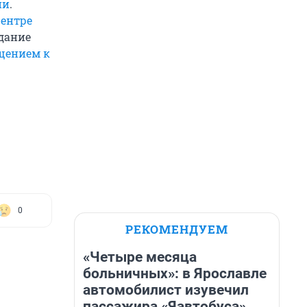
ии
.
центре
едание
щением к
0
РЕКОМЕНДУЕМ
«Четыре месяца
больничных»: в Ярославле
автомобилист изувечил
пассажира «Яавтобуса»