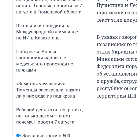
Пушилина и Лео
вонять. Главные новости за 7
августа в Тюменской области
подписали согл
текст этих доку
Школьники победили на
Международной олимпиаде
В указах говори
по ИИ в Казахстане
независимого г
отказ Украины 
Побережье Анапы
заполонили ядовитые
Минскими согл
медузы: что происходит с
Федерации пору
пляжами
об установлени
о дружбе, сотр
«Заметны улучшения».
республик обес
Тюменцы рассказали, пахнет
территории ДНР
ли у них вода из-под крана
Рабочий день хотят сократить,
но только летом — и вот
почему. Новости 7 августа
Звездные гости в 500-