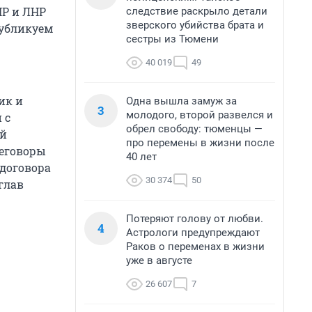
НР и ЛНР
следствие раскрыло детали
зверского убийства брата и
публикуем
сестры из Тюмени
40 019
49
ик и
Одна вышла замуж за
3
молодого, второй развелся и
 с
обрел свободу: тюменцы —
ой
про перемены в жизни после
реговоры
40 лет
договора
30 374
50
глав
Потеряют голову от любви.
4
Астрологи предупреждают
Раков о переменах в жизни
уже в августе
26 607
7