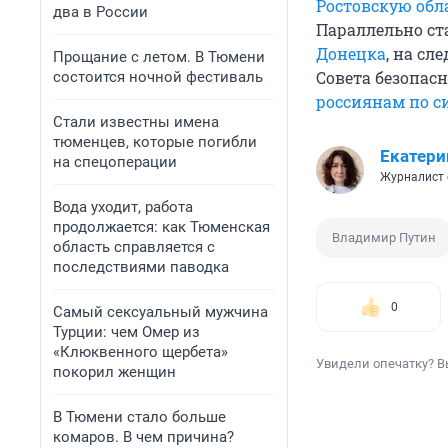
Ростовскую обл
два в России
Параллельно ст
Донецка
, на с
Прощание с летом. В Тюмени
Совета безопас
состоится ночной фестиваль
россиянам по с
Стали известны имена
тюменцев, которые погибли
Екатери
на спецоперации
Журналист 
Вода уходит, работа
продолжается: как Тюменская
Владимир Путин
область справляется с
последствиями паводка
0
Самый сексуальный мужчина
Турции: чем Омер из
«Клюквенного щербета»
Увидели опечатку? В
покорил женщин
В Тюмени стало больше
комаров. В чем причина?