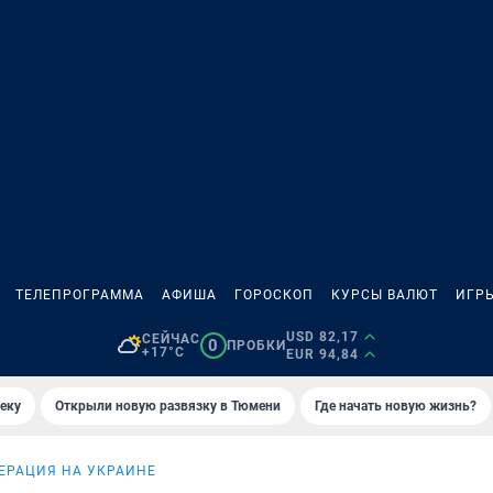
ТЕЛЕПРОГРАММА
АФИША
ГОРОСКОП
КУРСЫ ВАЛЮТ
ИГР
USD 82,17
СЕЙЧАС
0
ПРОБКИ
+17°C
EUR 94,84
еку
Открыли новую развязку в Тюмени
Где начать новую жизнь?
ЕРАЦИЯ НА УКРАИНЕ