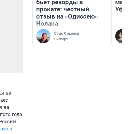
бьет рекорды в
маршр
прокате: честный
Уфа
отзыв на «Одиссею»
Нолана
Стас Соколов
Эксперт
ны на
кает
я на
лого года
России
ния в