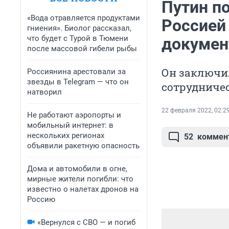
Путин п
«Вода отравляется продуктами
Россией
гниения». Биолог рассказал,
что будет с Турой в Тюмени
докумен
после массовой гибели рыбы
Он заключил
Россиянина арестовали за
звезды в Telegram — что он
сотрудниче
натворил
22 февраля 2022, 02:2
Не работают аэропорты и
мобильный интернет: в
нескольких регионах
52
коммен
объявили ракетную опасность
Дома и автомобили в огне,
мирные жители погибли: что
известно о налетах дронов на
Россию
«Вернулся с СВО — и погиб