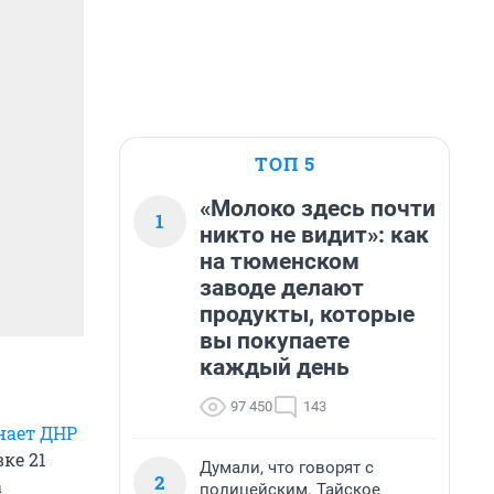
ТОП 5
«Молоко здесь почти
1
никто не видит»: как
на тюменском
заводе делают
продукты, которые
вы покупаете
каждый день
97 450
143
нает ДНР
ке 21
Думали, что говорят с
2
а
полицейским. Тайское