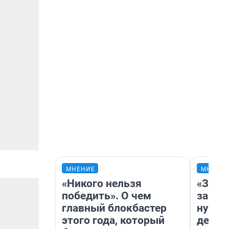
МНЕНИЕ
МНЕНИ
«Никого нельзя
«Заез
победить». О чем
заправ
главный блокбастер
нулям
этого года, который
дела 