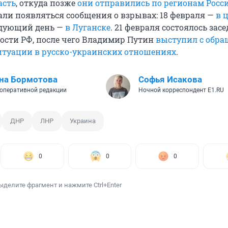
асть
, откуда позже
они отправились по регионам Росс
али появляться сообщения о взрывах: 18 февраля —
в 
ледующий день —
в Луганске
. 21 февраля состоялось зас
ности РФ, после чего Владимир Путин
выступил с обра
итуации в русско-украинских отношениях
.
на Бормотова
Софья Исакова
оперативной редакции
Ночной корреспондент E1.RU
ДНР
ЛНР
Украина
0
0
0
ыделите фрагмент и нажмите Ctrl+Enter