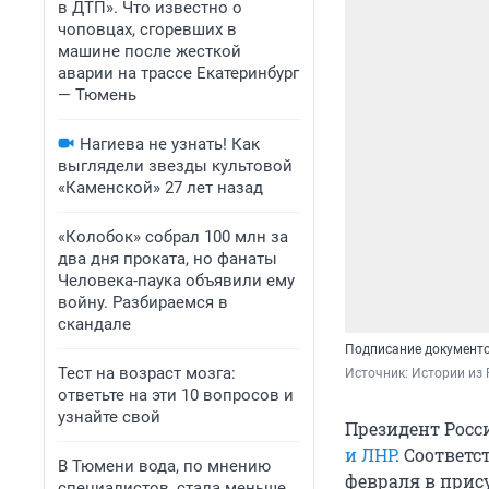
в ДТП». Что известно о
чоповцах, сгоревших в
машине после жесткой
аварии на трассе Екатеринбург
— Тюмень
Нагиева не узнать! Как
выглядели звезды культовой
«Каменской» 27 лет назад
«Колобок» собрал 100 млн за
два дня проката, но фанаты
Человека-паука объявили ему
войну. Разбираемся в
скандале
Подписание документо
Тест на возраст мозга:
Источник: 
Истории из 
ответьте на эти 10 вопросов и
узнайте свой
Президент Росс
и ЛНР
. Соответ
В Тюмени вода, по мнению
февраля в прис
специалистов, стала меньше