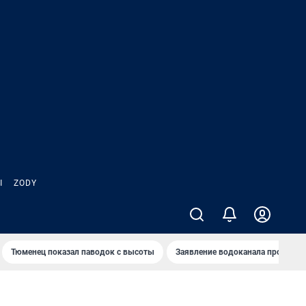
Ы
ZODY
Тюменец показал паводок с высоты
Заявление водоканала про запа