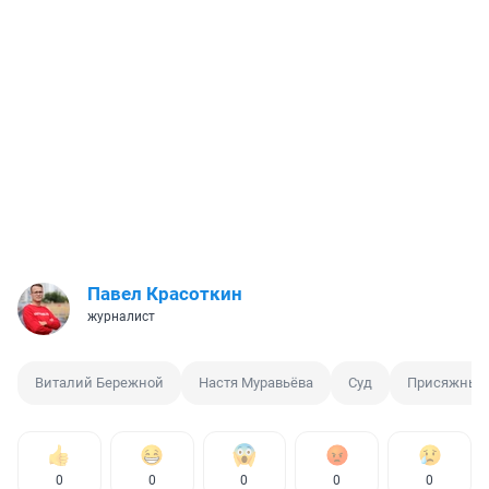
Павел Красоткин
журналист
Виталий Бережной
Настя Муравьёва
Суд
Присяжные
0
0
0
0
0