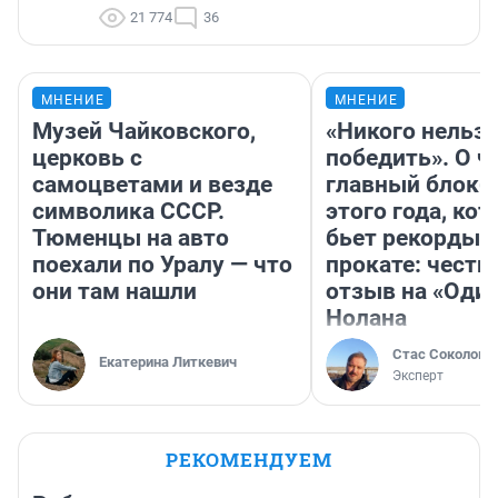
21 774
36
МНЕНИЕ
МНЕНИЕ
Музей Чайковского,
«Никого нельз
церковь с
победить». О ч
самоцветами и везде
главный блокб
символика СССР.
этого года, ко
Тюменцы на авто
бьет рекорды 
поехали по Уралу — что
прокате: честн
они там нашли
отзыв на «Оди
Нолана
Стас Соколов
Екатерина Литкевич
Эксперт
РЕКОМЕНДУЕМ