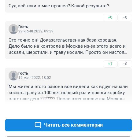
Суд всё-таки в мае прошел? Какой результат?
+0
–0
Гость
29 июня 2022, 09:29
Это точно он! Доказательственная база хорошая. 
Дело было на контроле в Москве из-за этого всего и 
искали, шерстили, и траву косили. Просто он настоял 
на суде присяжных и теперь по всякому хочет 
+1
–0
откосить. Типа не он, и все фальсифицировано. Да он 
это, он. А девочка бедная настрадалась. Пусть 
Гость
отвечает по всей строгости закона.
19 мая 2022, 18:02
Мы жители этого района всё видели как вдруг начали 
косить траву за 100 лет первый раз и нашли коробку 
в этот же день??????? После вмешательства Москвы
+0
–0
Читать все комментарии