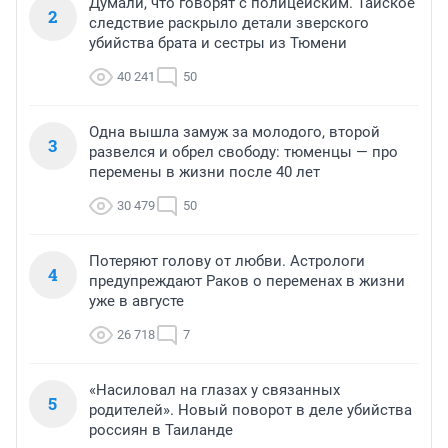
Думали, что говорят с полицейским. Тайское
2
следствие раскрыло детали зверского
убийства брата и сестры из Тюмени
40 241
50
Одна вышла замуж за молодого, второй
3
развелся и обрел свободу: тюменцы — про
перемены в жизни после 40 лет
30 479
50
Потеряют голову от любви. Астрологи
4
предупреждают Раков о переменах в жизни
уже в августе
26 718
7
«Насиловал на глазах у связанных
5
родителей». Новый поворот в деле убийства
россиян в Таиланде