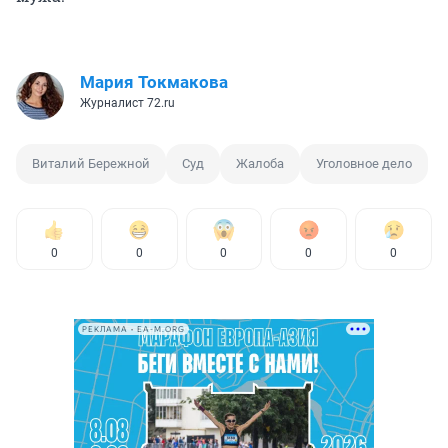
Мария Токмакова
Журналист 72.ru
Виталий Бережной
Суд
Жалоба
Уголовное дело
0
0
0
0
0
РЕКЛАМА • EA-M.ORG