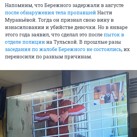
Напомним, что Бережного задержали в августе
после обнаружения тела пропавшей
Насти
Муравьёвой. Тогда он признал свою вину в
изнасиловании и убийстве девочки. Но в январе
этого года заявил, что сделал это после
пыток в
отделе полиции
на Тульской. В прошлые разы
заседания по жалобе Бережного не состоялись
, их
переносили по разным причинам.