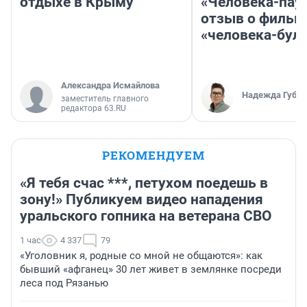
отдыхе в Крыму
«Человека-пау
отзыв о фильм
«человека-бул
Александра Исмайлова
Надежда Губар
заместитель главного
редактора 63.RU
РЕКОМЕНДУЕМ
«Я тебя счас ***, петухом поедешь в
зону!» Публикуем видео нападения
уральского гопника на ветерана СВО
1 час
4 337
79
«Уголовник я, родные со мной не общаются»: как
бывший «афганец» 30 лет живет в землянке посреди
леса под Рязанью