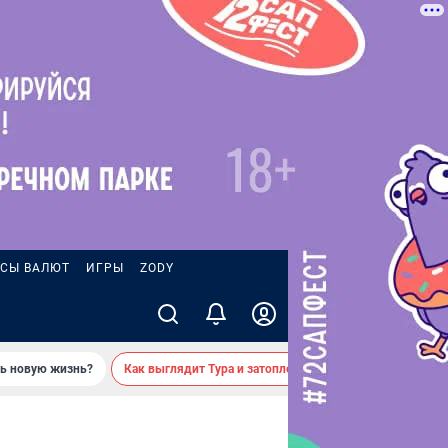
СЫ ВАЛЮТ
ИГРЫ
ZODY
ть новую жизнь?
Как выглядит Тура и затопленные берега — вид с реки