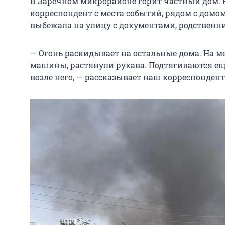
В Заречном микрорайоне горит частный дом. 
корреспондент с места событий, рядом с домом
выбежала на улицу с документами, родственни
— Огонь раскидывает на остальные дома. На м
машины, растянули рукава. Подтягиваются еще
возле него, — рассказывает наш корреспондент