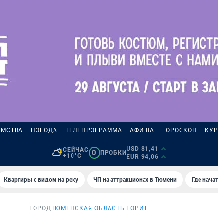
ОМСТВА
ПОГОДА
ТЕЛЕПРОГРАММА
АФИША
ГОРОСКОП
КУР
USD 81,41
СЕЙЧАС
0
ПРОБКИ
+10°C
EUR 94,06
Квартиры с видом на реку
ЧП на аттракционах в Тюмени
Где нача
ГОРОД
ТЮМЕНСКАЯ ОБЛАСТЬ ГОРИТ