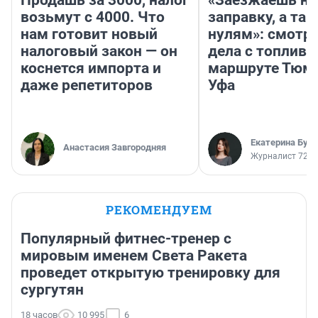
Продашь за 3000, налог
«Заезжаешь на
возьмут с 4000. Что
заправку, а там
нам готовит новый
нулям»: смотри
налоговый закон — он
дела с топливо
коснется импорта и
маршруте Тюм
даже репетиторов
Уфа
Екатерина Бур
Анастасия Завгородняя
Журналист 72.R
РЕКОМЕНДУЕМ
Популярный фитнес-тренер с
мировым именем Света Ракета
проведет открытую тренировку для
сургутян
18 часов
10 995
6