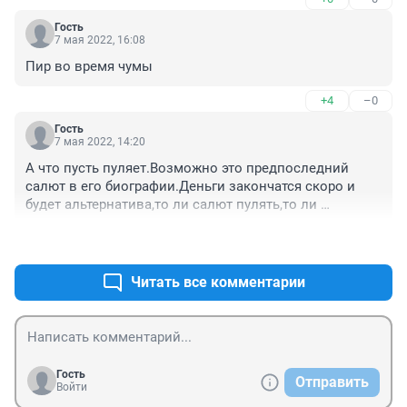
Гость
7 мая 2022, 16:08
Пир во время чумы
+4
–0
Гость
7 мая 2022, 14:20
А что пусть пуляет.Возможно это предпоследний 
салют в его биографии.Деньги закончатся скоро и 
будет альтернатива,то ли салют пулять,то ли 
пожарникам заплатить,пока лесные пожары до его 
+0
–0
поместья не добрались
Читать все комментарии
Гость
Отправить
Войти