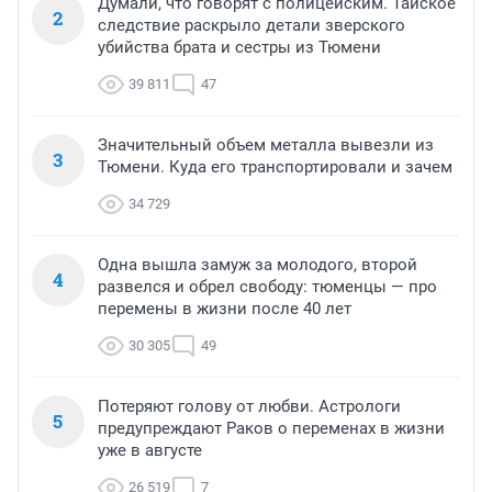
Думали, что говорят с полицейским. Тайское
2
следствие раскрыло детали зверского
убийства брата и сестры из Тюмени
39 811
47
Значительный объем металла вывезли из
3
Тюмени. Куда его транспортировали и зачем
34 729
Одна вышла замуж за молодого, второй
4
развелся и обрел свободу: тюменцы — про
перемены в жизни после 40 лет
30 305
49
Потеряют голову от любви. Астрологи
5
предупреждают Раков о переменах в жизни
уже в августе
26 519
7