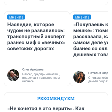
МНЕНИЕ
МНЕНИЕ
Наследие, которое
«Покупаешь ко
чудом не развалилось:
мешке»: тюмен
транспортный эксперт
рассказала, как
разнес миф о «вечных»
самом деле ус
советских дорогах
бизнес со скл
дешевых това
Олег Арефьев
Наталья Шорох
Блогер, предприниматель,
владелец в транспортном
Открыла кофейн
бизнесе
деньги соцразв
РЕКОМЕНДУЕМ
«Не хочется в это верить». Как