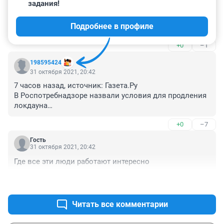
1 ноября 2021, 10:02
задания!
А потом будут ныть какие они бедные и несчастные, 
Подробнее в профиле
целую неделю не работали. И совсем без денег
+0
–1
198595424
31 октября 2021, 20:42
7 часов назад, источник: Газета.Ру

В Роспотребнадзоре назвали условия для продления 
локдауна

Замруководителя ЦНИИ эпидемиологии 
+0
–7
Роспотребнадзора Александр Горелов заявил, что 
при коэффициенте распространения коронавируса 
Гость
больше единицы нельзя исключать продления 
31 октября 2021, 20:42
локдауна. Об этом он рассказал в интервью 
Где все эти люди работают интересно
«Известиям». получите и распишитесь😂
+2
–0
Читать все комментарии