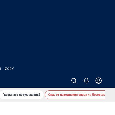
Ы
ZODY
Где начать новую жизнь?
Спас от наводнения улицу на Лесобазе
Д