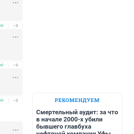
+0
–0
+0
–0
РЕКОМЕНДУЕМ
+0
–0
Смертельный аудит: за что
в начале 2000-х убили
бывшего главбуха
нефтяной компании Уфы