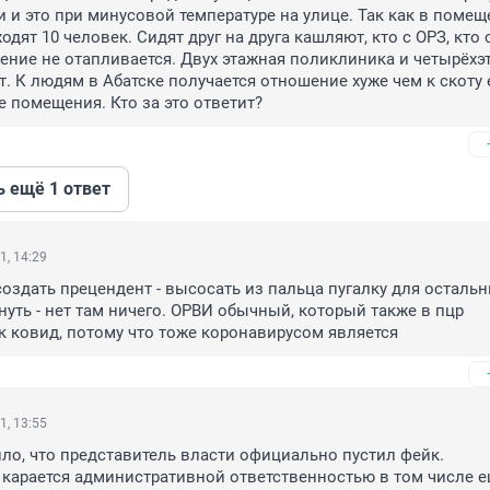
 и это при минусовой температуре на улице. Так как в помещ
дят 10 человек. Сидят друг на друга кашляют, кто с ОРЗ, кто с
ние не отапливается. Двух этажная поликлиника и четырёхэт
т. К людям в Абатске получается отношение хуже чем к скоту е
е помещения. Кто за это ответит?
ь ещё 1 ответ
1, 14:29
оздать прецендент - высосать из пальца пугалку для остальны
нуть - нет там ничего. ОРВИ обычный, который также в пцр 
к ковид, потому что тоже коронавирусом является
1, 13:55
ило, что представитель власти официально пустил фейк. 
арается административной ответственностью в том числе ещ