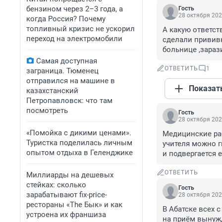
бензином через 2–3 года, а
Гость
28 октября 202
когда Россия? Почему
топливный кризис не ускорил
А какую ответст
переход на электромобили
сделали прививку
больнице ,зараз
Самая доступная
ОТВЕТИТЬ
1
заграница. Тюменец
отправился на машине в
Показат
казахстанский
Петропавловск: что там
посмотреть
Гость
28 октября 202
«Помойка с дикими ценами».
Медицинские раб
Туристка поделилась личным
учителя можно гн
опытом отдыха в Геленджике
и подвергается 
ОТВЕТИТЬ
Миллиарды на дешевых
стейках: сколько
Гость
зарабатывают fix-price-
28 октября 202
рестораны «The Бык» и как
В Абатске всех 
устроена их франшиза
на приём вынужд