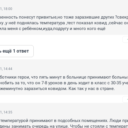
1, 18:00
венность понесут привитые,но тоже заразившие других ?свекр
 ,у неё поднялась температура ,тест показал ковид ,сейчас он
ила меня с ребёнком,иуда,подругу и много кого ещё
ь ещё 1 ответ
1, 14:44
отники герои, что пять минут в больнице принимают больных,
обить за то, что он 7-8 уроков в день ходит в класс с 30-35 уч
ежеминутно заразиться ковидом. Как так у нас в стране.
1, 14:35
с температурой принимают в подсобных помещениях. Люди пр
ены занимать очередь на улице. Чтобы не стояли с температ