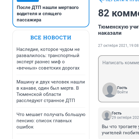
ПЕРЕЙТИ К ПУ
После ДТП нашли мертвого
82 комм
водителя и спящего
пассажира
Тюменскую учит
наказали
ВСЕ НОВОСТИ
27 октября 2021, 19:08
Наследие, которое чудом не
развалилось: транспортный
эксперт разнес миф о
«вечных» советских дорогах
Машину и двух человек нашли
в канаве, один был мертв. В
Гость
Войти
Тюменской области
расследуют странное ДТП
Гость
Что мешает получать большую
29 октября 202
пенсию: список главных
Вы что трогаете 
ошибок
учителей гноби