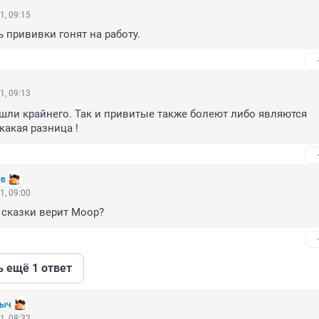
1, 09:15
ь прививки гонят на работу.
1, 09:13
ашли крайнего. Так и привитые также болеют либо являются 
какая разница !
ов
1, 09:00
е сказки верит Моор?
ь ещё 1 ответ
ныч
1, 08:32