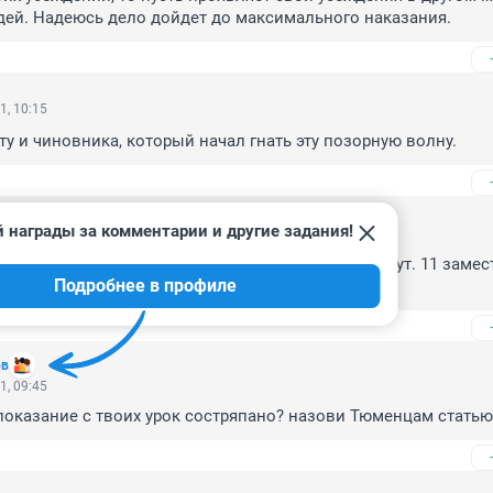
дей. Надеюсь дело дойдет до максимального наказания.
1, 10:15
ту и чиновника, который начал гнать эту позорную волну.
 награды за комментарии и другие задания!
1, 09:59
илки. Кроме как сказки сочинять , ничего не могут. 11 замест
Подробнее в профиле
ов
1, 09:45
оказание с твоих урок состряпано? назови Тюменцам статью