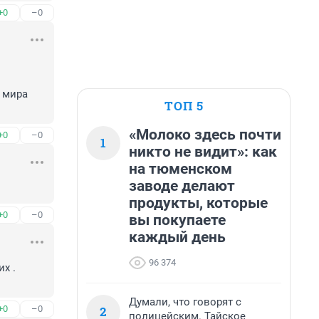
+0
–0
 мира 
ТОП 5
«Молоко здесь почти
+0
–0
1
никто не видит»: как
на тюменском
заводе делают
продукты, которые
+0
–0
вы покупаете
каждый день
96 374
 . 

Думали, что говорят с
2
+0
–0
полицейским. Тайское