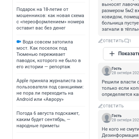
выносят лавочки
Подарок на 18-летие от
размером 5м2 вхо
мошенников: как новая схема
ковидом, помеще
с «переоформлением» номера
больница пустуе
оставит вас без денег
загнали в тёплы
ОТВЕТИТЬ
1
Вода совсем затопила
мост. Как поселок под
Показат
Тюменью переживает
паводок, которого не было в
его истории — репортаж
Гость
28 октября 202
Apple приняла журналиста за
Решили власти с
пользователя под санкциями:
только если коп
не пора ли переходить на
определяется ка
Android или «Аврору»
ОТВЕТИТЬ
Погода 6 августа подскажет,
Гость
каким будет сентябрь, —
28 октября 202
народные приметы
Не кого не смут
Дезинформация к