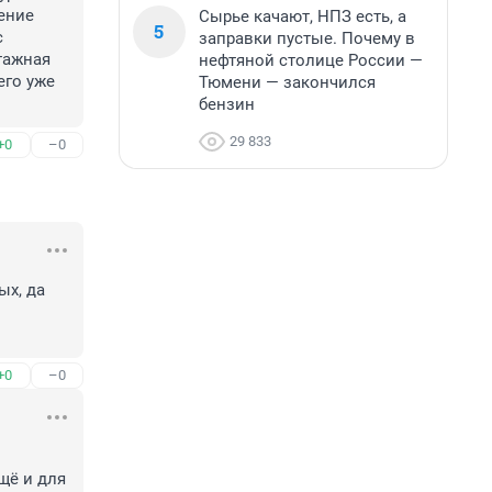
ение 
Сырье качают, НПЗ есть, а
5
 
заправки пустые. Почему в
ажная 
нефтяной столице России —
го уже 
Тюмени — закончился
бензин
29 833
+0
–0
х, да 
+0
–0
ё и для 