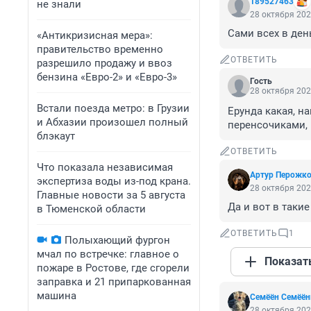
189527463
не знали
28 октября 202
Сами всех в ден
«Антикризисная мера»:
правительство временно
ОТВЕТИТЬ
разрешило продажу и ввоз
бензина «Евро-2» и «Евро-3»
Гость
28 октября 202
Встали поезда метро: в Грузии
Ерунда какая, н
и Абхазии произошел полный
перенсочиками, 
блэкаут
ОТВЕТИТЬ
Что показала независимая
Артур Перожк
экспертиза воды из-под крана.
28 октября 202
Главные новости за 5 августа
Да и вот в таки
в Тюменской области
ОТВЕТИТЬ
1
Полыхающий фургон
мчал по встречке: главное о
Показат
пожаре в Ростове, где сгорели
заправка и 21 припаркованная
машина
Семёён Семёё
28 октября 202