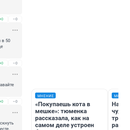
+0
–0
в 50 
е 
+0
–0
авайте 
МНЕНИЕ
МНЕНИ
+0
–0
«Покупаешь кота в
Насле
мешке»: тюменка
чудом
рассказала, как на
транс
скнуть 
самом деле устроен
разне
сте, 