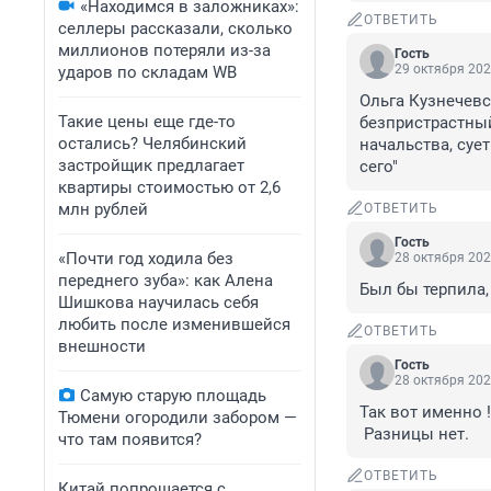
«Находимся в заложниках»:
ОТВЕТИТЬ
селлеры рассказали, сколько
миллионов потеряли из-за
Гость
29 октября 202
ударов по складам WB
Ольга Кузнечевск
Такие цены еще где-то
безпристрастный
остались? Челябинский
начальства, суе
застройщик предлагает
сего"
квартиры стоимостью от 2,6
млн рублей
ОТВЕТИТЬ
Гость
«Почти год ходила без
28 октября 202
переднего зуба»: как Алена
Был бы терпила, 
Шишкова научилась себя
любить после изменившейся
ОТВЕТИТЬ
внешности
Гость
28 октября 202
Самую старую площадь
Так вот именно !
Тюмени огородили забором —
 Разницы нет.
что там появится?
ОТВЕТИТЬ
Китай попрощается с