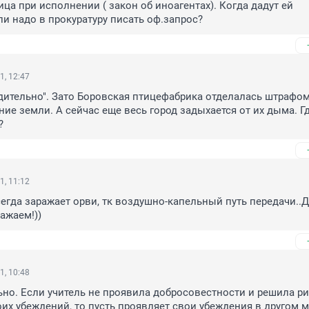
ца при исполнении ( закон об иноагентах). Когда дадут ей 
и надо в прокуратуру писать оф.запрос?
1, 12:47
удительно". Зато Боровская птицефабрика отделалась штрафом 
ние земли. А сейчас еще весь город задыхается от их дыма. Гд
?
1, 11:12
всегда заражает орви, тк воздушно-капельный путь передачи..Д
ажаем!))
1, 10:48
ьно. Если учитель не проявила добросовестности и решила ри
оих убеждений, то пусть проявляет свои убеждения в другом ме