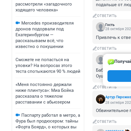
рассмотрели «загадочного
подальше от лю
ходящего человека»
ОТВЕТИТЬ
Mercedes производителя
Гость
дронов подорвали под
28 октября 202
Екатеринбургом —
Привлечь к отве
рассказываем всё, что
известно о покушении
ОТВЕТИТЬ
Гость
Сможете не попасться на
Получай
28 октября 202
уловки? На вопросах этого
Бабушкины страш
теста спотыкаются 90 % людей
Оушена.
«Меня постоянно держали
ОТВЕТИТЬ
ниже плинтуса»: Миа Бойка
рассказала о тяжелом
Артур Перожк
расставании с абьюзером
28 октября 202
Обвинительное п
Паспарту работал в метро, а
Фура был продюсером: тайны
ОТВЕТИТЬ
«Форта Боярд», о которых вы