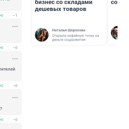
бизнес со складами
совет
дешевых товаров
+0
–1
Наталья Шорохова
Открыла кофейную точку на
деньги соцразвития
+0
–0
ителей 
+0
–0
?
+0
–0