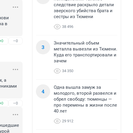
следствие раскрыло детали
зверского убийства брата и
сестры из Тюмени
ови 
а в 
38 496
+0
–0
Значительный объем
3
металла вывезли из Тюмени.
Куда его транспортировали и
зачем
34 350
 а 
ениками 
Одна вышла замуж за
4
молодого, второй развелся и
обрел свободу: тюменцы —
+0
–0
про перемены в жизни после
40 лет
29 912
ишедшие 
урой 