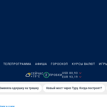
ТЕЛЕПРОГРАММА
АФИША
ГОРОСКОП
КУРСЫ ВАЛЮТ
ИГР
USD 80,93
СЕЙЧАС
2
ПРОБКИ
+19°C
EUR 93,19
бменяла однушку на трешку
Новый мост через Туру. Когда построят?