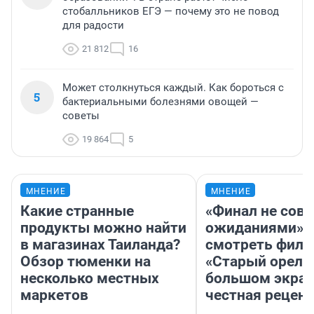
стобалльников ЕГЭ — почему это не повод
для радости
21 812
16
Может столкнуться каждый. Как бороться с
5
бактериальными болезнями овощей —
советы
19 864
5
МНЕНИЕ
МНЕНИЕ
Какие странные
«Финал не совп
продукты можно найти
ожиданиями»: 
в магазинах Таиланда?
смотреть фил
Обзор тюменки на
«Старый орел» 
несколько местных
большом экран
маркетов
честная рецен