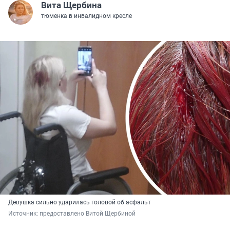
Вита Щербина
тюменка в инвалидном кресле
Девушка сильно ударилась головой об асфальт
Источник: 
предоставлено Витой Щербиной