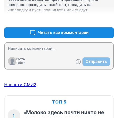
будет отвечать требованиям маломобильности, а не 
наверное проходить такой тест, посадить на 
превращать Тюмень в "Тюмень инвалидную". И 
инвалидку и пусть поднимутся или съедут.
собрать их всех там - пусть живут с заездами по 
ГОСТам, паркуются собственной парковке и жалуются 
+5
–0
друг другу, опыт перенимают.
Читать все комментарии
Гость
Отправить
Войти
Новости СМИ2
ТОП 5
«Молоко здесь почти никто не
1