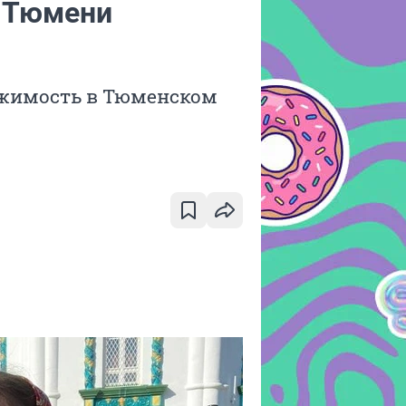
з Тюмени
ижимость в Тюменском