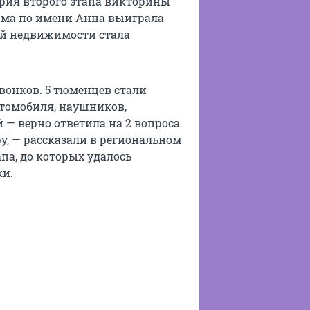
 серия второго этапа викторины
ама по имени Анна выиграла
ей недвижимости стала
звонков. 5 тюменцев стали
томобиля, наушников,
й — верно ответила на 2 вопроса
у, — рассказали в региональном
па, до которых удалось
ки.