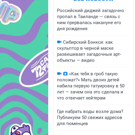
Российский диджей загадочно
пропал в Таиланде — связь с
ним прервалась накануне его
дня рождения
Сибирский Бэнкси: как
скульптор в черной маске
развешивает загадочные арт-
объекты — видео
«Как тебя в гроб такую
положат?» Мать двоих детей
набила первую татуировку в 50
лет — зачем она это сделала и
что отвечает хейтерам
Где набрать воды возле дома?
Публикуем 50 свежих адресов
для тюменцев