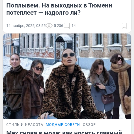
Поплывем. На выходных в Тюмени
потеплеет — надолго ли?
14 ноября, 2025, 08:55
5 236
14
СТИЛЬ И КРАСОТА
МОДНЫЕ СОВЕТЫ
ОБЗОР
Мех снова в моде: как носить главный