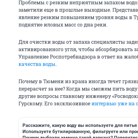
Проблемы с резким неприятным запахом водо
заметили еще в прошлые выходные. Представ
явление резким повышением уровня воды в Ту
поднятие иловых масс со дна реки.
Для очистки воды от запаха специалисты заде
активированного угля, чтобы абсорбировать з
Управление Роспотребнадзора в ответ на жа
качества воды
.
Почему в Тюмени из крана иногда течет грязн
перерасчет за нее? Когда мы сможем пить воду
другие вопросы главному инженеру «Росводо
Гурскому. Его эксклюзивное
интервью уже на 
Расскажите, какую воду вы используете для питья
Используете бутилированную, фильтруете или про
Почему выбрали именно такой вариант? Поделитес