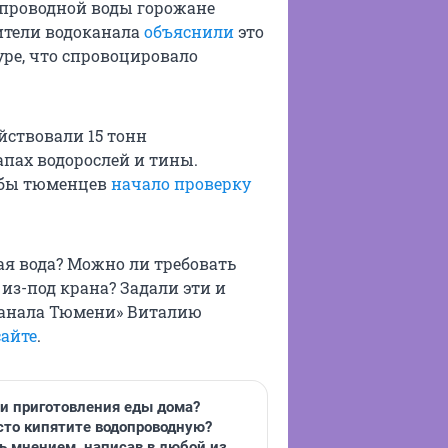
проводной воды горожане
ители водоканала
объяснили
это
ре, что спровоцировало
йствовали 15 тонн
апах водорослей и тины.
лобы тюменцев
начало проверку
ая вода? Можно ли требовать
 из-под крана? Задали эти и
канала Тюмени» Виталию
сайте
.
 и приготовления еды дома?
сто кипятите водопроводную?
ь мнением, написав в любой из