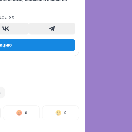
ЦСЕТЯХ
акцию
а
0
0