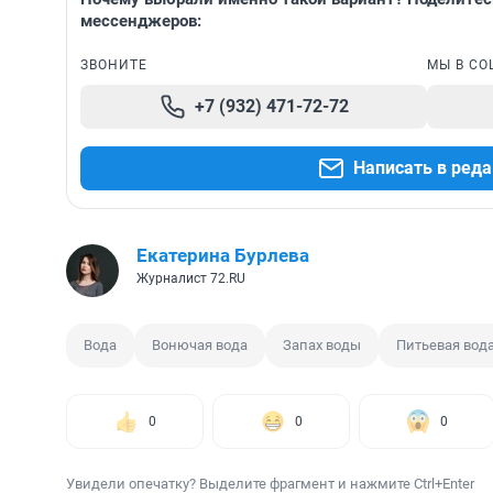
мессенджеров:
ЗВОНИТЕ
МЫ В СО
+7 (932) 471-72-72
Написать в ред
Екатерина Бурлева
Журналист 72.RU
Вода
Вонючая вода
Запах воды
Питьевая вод
0
0
0
Увидели опечатку? Выделите фрагмент и нажмите Ctrl+Enter