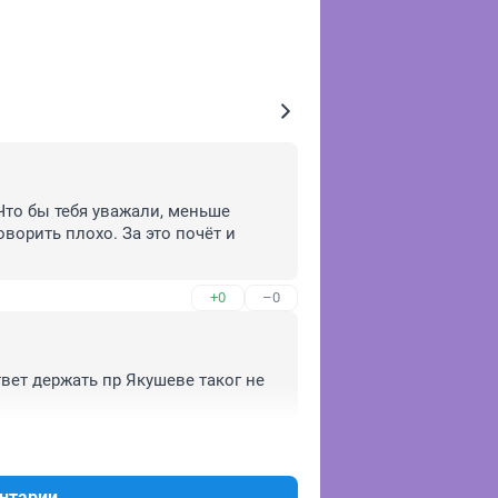
Что бы тебя уважали, меньше 
оворить плохо. За это почёт и 
+0
–0
вет держать пр Якушеве таког не 
+0
–0
нтарии