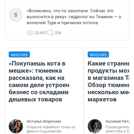
«Возможно, что-то закопали. Сейчас это
5
выносится в реку»: гидролог из Тюмени — о
вонючей Туре и причинах потопа
23 697
224
МНЕНИЕ
МНЕНИЕ
«Покупаешь кота в
Какие странны
мешке»: тюменка
продукты можн
рассказала, как на
в магазинах Та
самом деле устроен
Обзор тюменки
бизнес со складами
несколько мес
дешевых товаров
маркетов
Наталья Шорохова
Аксиния Петро
Открыла кофейную точку на
Руководитель м
деньги соцразвития
агентства в Тю