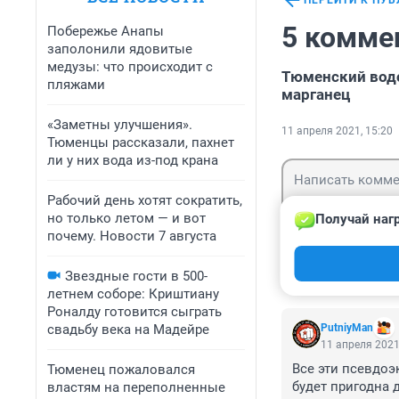
ПЕРЕЙТИ К ПУ
5 комме
Побережье Анапы
заполонили ядовитые
медузы: что происходит с
Тюменский водо
пляжами
марганец
«Заметны улучшения».
11 апреля 2021, 15:20
Тюменцы рассказали, пахнет
ли у них вода из-под крана
Рабочий день хотят сократить,
но только летом — и вот
Получай наг
почему. Новости 7 августа
Гость
Войти
Звездные гости в 500-
летнем соборе: Криштиану
Роналду готовится сыграть
свадьбу века на Мадейре
PutniyMan
11 апреля 2021
Все эти псевдоэ
Тюменец пожаловался
будет пригодна д
властям на переполненные