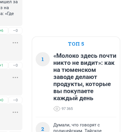
ишел за 
 на 
: «Где 
+6
–0
ТОП 5
«Молоко здесь почти
1
никто не видит»: как
+1
–0
на тюменском
заводе делают
продукты, которые
вы покупаете
каждый день
+0
–0
97 365
Думали, что говорят с
2
полицейским. Тайское