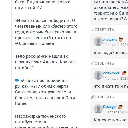
как это сделал 
баки. Ему прислали фото с
ответом, его жд
пометкой ИИ
территорию Синг
вы это взяли? А 
«Никого нельзя победить». О
чем главный блокбастер этого
ОТВЕТИТЬ
года, который бьет рекорды в
прокате: честный отзыв на
злыдень
«Одиссею» Нолана
11 апреля 2021
для водоканала 
Тело россиянки нашли во
Французских Альпах. Как она
ОТВЕТИТЬ
погибла?
228575681
11 апреля 2021
«Чтобы нас носили на
ручках, мы любим»: нерпа
что писят то и п
Сергеевна, которую спасли
бельком, стала звездой Сети.
ОТВЕТИТЬ
Видео
Демиург
11 апреля 2021
Пассажирка тюменского
Конечно можно,
автобуса стала
свидетельницей, как мужчина