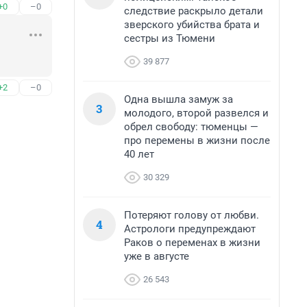
+0
–0
следствие раскрыло детали
зверского убийства брата и
сестры из Тюмени
39 877
+2
–0
Одна вышла замуж за
3
молодого, второй развелся и
обрел свободу: тюменцы —
про перемены в жизни после
40 лет
30 329
Потеряют голову от любви.
4
Астрологи предупреждают
Раков о переменах в жизни
уже в августе
26 543