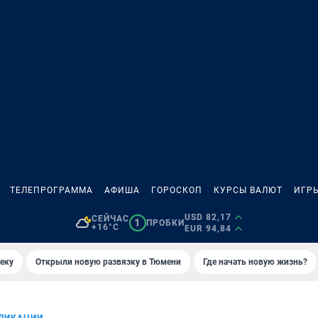
ТЕЛЕПРОГРАММА
АФИША
ГОРОСКОП
КУРСЫ ВАЛЮТ
ИГР
USD 82,17
СЕЙЧАС
1
ПРОБКИ
+16°C
EUR 94,84
еку
Открыли новую развязку в Тюмени
Где начать новую жизнь?