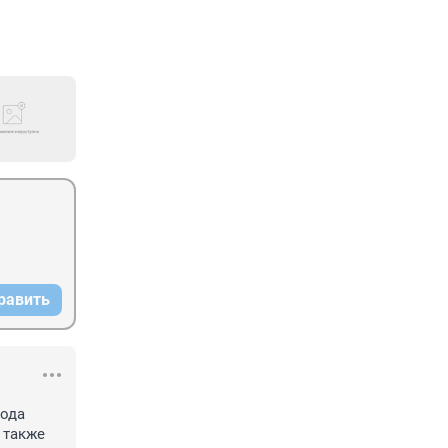
равить
ода 
 также 