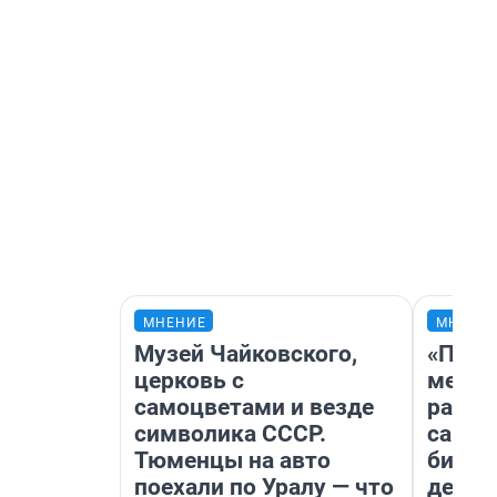
МНЕНИЕ
МНЕНИ
Музей Чайковского,
«Поку
церковь с
мешке
самоцветами и везде
расска
символика СССР.
самом
Тюменцы на авто
бизне
поехали по Уралу — что
дешев