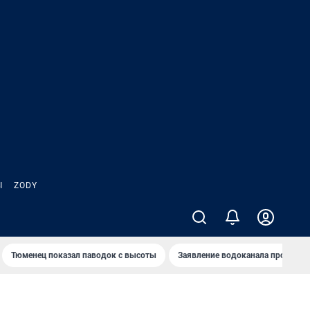
Ы
ZODY
Тюменец показал паводок с высоты
Заявление водоканала про запа