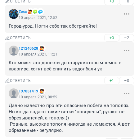
+0
–0
ОТВЕТИТЬ
Zeвс
10 апреля 2021, 12:52
Город-урод. Ногти себе так обстригайте!
+0
–2
ОТВЕТИТЬ
121240628
10 апреля 2021, 11:21
Кто может это донести до старух которым темно в 
квартире, хотят всё спилить задолбали ук
+1
–0
ОТВЕТИТЬ
197051419
10 апреля 2021, 08:59
Давно известно про эти опассные побеги на тополях. 
Но когда падают такие ветки-"новоделы", ругают не 
обрезывателей, а тополя.))

 Ровные, высокие тополя никогда не ломаются. А вот 
обрезанные - регулярно.