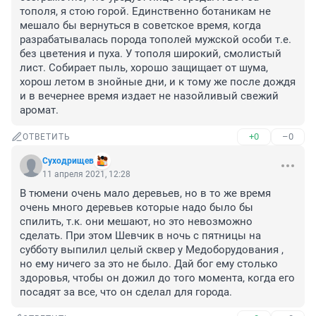
тополя, я стою горой. Единственно ботаникам не 
мешало бы вернуться в советское время, когда 
разрабатывалась порода тополей мужской особи т.е. 
без цветения и пуха. У тополя широкий, смолистый 
лист. Собирает пыль, хорошо защищает от шума, 
хорош летом в знойные дни, и к тому же после дождя 
и в вечернее время издает не назойливый свежий 
аромат.
+0
–0
ОТВЕТИТЬ
Суходрищев
11 апреля 2021, 12:28
В тюмени очень мало деревьев, но в то же время 
очень много деревьев которые надо было бы 
спилить, т.к. они мешают, но это невозможно 
сделать. При этом Шевчик в ночь с пятницы на 
субботу выпилил целый сквер у Медоборудования , 
но ему ничего за это не было. Дай бог ему столько 
здоровья, чтобы он дожил до того момента, когда его 
посадят за все, что он сделал для города.