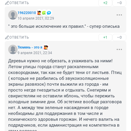
+2
–0
ОТВЕТИТЬ
196220010
10 апреля 2021, 02:29
" это больше исключение их правил." - супер описька
+1
–0
ОТВЕТИТЬ
Тюмень - это я
9 апреля 2021, 22:34
Деревья нужно не обрезать, а ухаживать за ними! 
Летом улицы города станут раскаленными 
сковородками, так как не будет тени от листьев. Птиц 
( которые не разбились об звукоизоляционные 
экраны развязок) почти выжили из города - им 
просто негде гнездиться и отдыхать. Снегирям и 
свиристелям не оставили яблонь, чтобы пережить 
холодные зимние дни. Об эстетике вообще разговора 
нет. А между тем зеленые насаждения в городе 
необходимы для поддержания в том числе и 
психического здоровья горожан. И нечего валить на 
подрядчиков, если администрация не компетентна в 