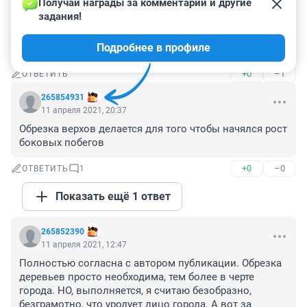
Получай награды за комментарии и другие 
Тополя намного эффективнее других деревьев 
задания!
очищают воздух в городах! Только почему-то 
насадили женские деревья... Ведь есть мужские - 
Подробнее в профиле
которые не "пушат"
+0
–1
ОТВЕТИТЬ
265854931
11 апреля 2021, 20:37
Обрезка верхов делается для того чтобы начялся рост 
боковых побегов
+0
–0
ОТВЕТИТЬ
1
Показать ещё 1 ответ
265852390
11 апреля 2021, 12:47
Полностью согласна с автором публикации. Обрезка 
деревьев просто необходима, тем более в черте 
города. НО, выполняется, я считаю безобразно, 
безграмотно, что уродует лицо города. А вот за 