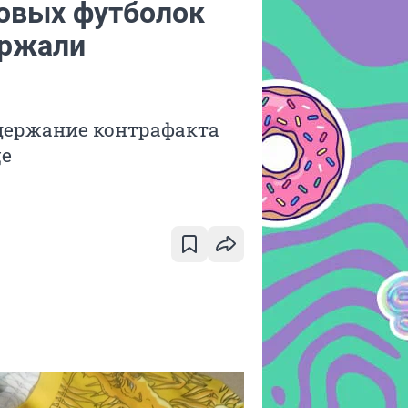
ковых футболок
держали
адержание контрафакта
це