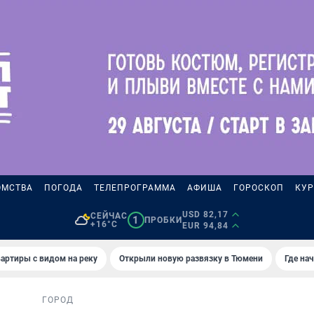
ОМСТВА
ПОГОДА
ТЕЛЕПРОГРАММА
АФИША
ГОРОСКОП
КУР
USD 82,17
СЕЙЧАС
1
ПРОБКИ
+16°C
EUR 94,84
артиры с видом на реку
Открыли новую развязку в Тюмени
Где на
ГОРОД