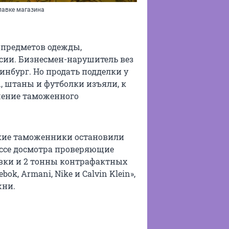
илавке магазина
 предметов одежды,
сии. Бизнесмен-нарушитель вез
инбург. Но продать подделки у
, штаны и футболки изъяли, к
шение таможенного
ские таможенники остановили
ессе досмотра проверяющие
вки и 2 тонны контрафактных
ok, Armani, Nike и Calvin Klein»,
жни.