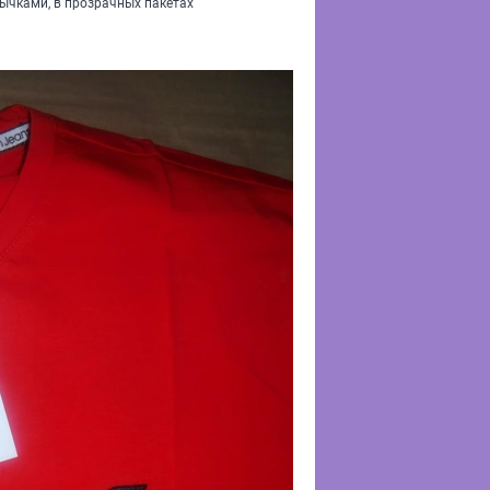
лычками, в прозрачных пакетах