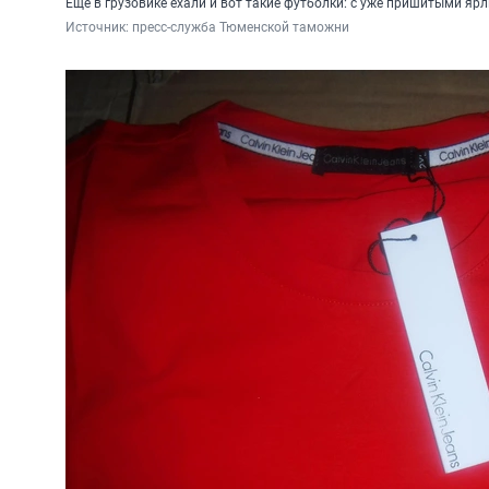
Еще в грузовике ехали и вот такие футболки: с уже пришитыми яр
Источник: 
пресс-служба Тюменской таможни