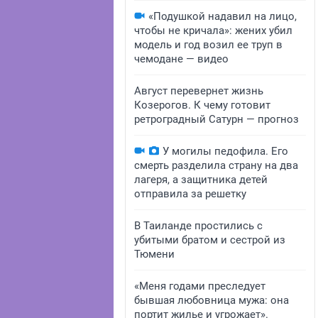
«Подушкой надавил на лицо,
чтобы не кричала»: жених убил
модель и год возил ее труп в
чемодане — видео
Август перевернет жизнь
Козерогов. К чему готовит
ретроградный Сатурн — прогноз
У могилы педофила. Его
смерть разделила страну на два
лагеря, а защитника детей
отправила за решетку
В Таиланде простились с
убитыми братом и сестрой из
Тюмени
«Меня годами преследует
бывшая любовница мужа: она
портит жилье и угрожает».