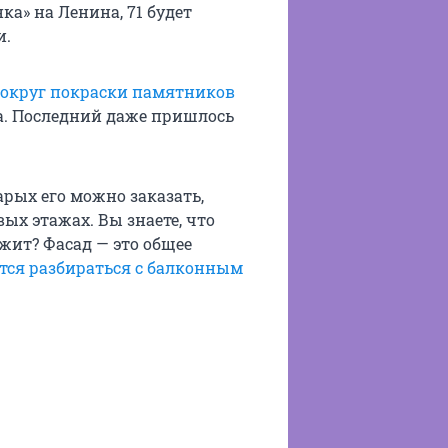
ка» на Ленина, 71 будет
и.
вокруг покраски памятников
а. Последний даже пришлось
арых его можно заказать,
ых этажах. Вы знаете, что
жит? Фасад — это общее
тся разбираться с балконным