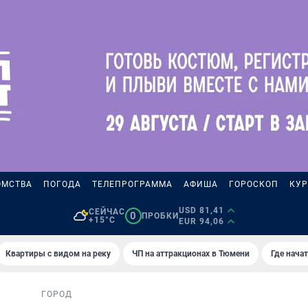
ОМСТВА
ПОГОДА
ТЕЛЕПРОГРАММА
АФИША
ГОРОСКОП
КУР
USD 81,41
СЕЙЧАС
0
ПРОБКИ
+15°C
EUR 94,06
Квартиры с видом на реку
ЧП на аттракционах в Тюмени
Где нача
ГОРОД