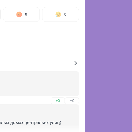
0
0
+0
–0
илых домах центральнх улиц) 