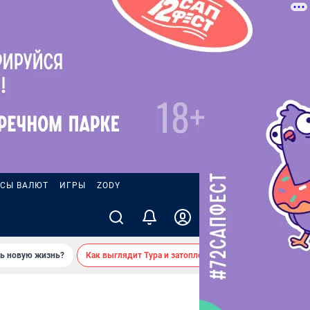
СЫ ВАЛЮТ
ИГРЫ
ZODY
ть новую жизнь?
Как выглядит Тура и затопленные берега — вид с реки