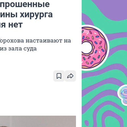
опрошенные
вины хирурга
я нет
орохова настаивают на
из зала суда