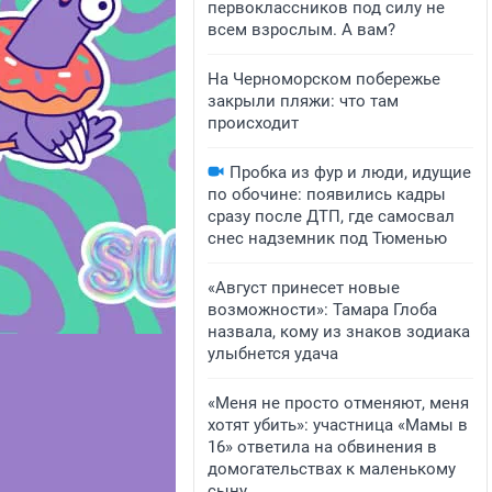
первоклассников под силу не
всем взрослым. А вам?
На Черноморском побережье
закрыли пляжи: что там
происходит
Пробка из фур и люди, идущие
по обочине: появились кадры
сразу после ДТП, где самосвал
снес надземник под Тюменью
«Август принесет новые
возможности»: Тамара Глоба
назвала, кому из знаков зодиака
улыбнется удача
«Меня не просто отменяют, меня
хотят убить»: участница «Мамы в
16» ответила на обвинения в
домогательствах к маленькому
сыну