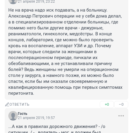
21 апреля 2019, 23:22
Не на врача надо иск подавать, а на больницу. 
Александр Петрович операции не у себя дома делал, 
а в специализированном отделении больницы, где 
помимо него были другие врачи - дежурные, 
реаниматологи, гинекологи, медсёстры. В конце 
концов, лабаратория, где можно было проверить 
кровь на воспаление, аппарат УЗИ и др. Почему 
врачи, которые следили за женщинами в 
послеоперационном периоде, пичкали их 
обезбаливающими, а не устанавливали причину 
болей? Ведь женщины не умерли на операционном 
столе у хирурга, а намного позже, их можно было 
спасти, если бы им оказали своевременную и 
квалифицированную помощь при первых симптомах 
перитонита.
+0
–0
ОТВЕТИТЬ
Гость
21 апреля 2019, 19:57
...А как в правилах дорожного движения? - /о 
ситуации../ -...водитель - мог, и должен был 