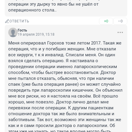
операции эту дырку то явно бы не ушёл от 
операционного стола..
+0
–0
ОТВЕТИТЬ
Гость
19 апреля 2019, 15:18
Меня оперировал Горохов тоже летом 2017. Такая же 
операция, что и у погибших женщин. Мне отказали 
все хирурги, т к я инвалид. Списали меня. Он один 
взялся сделать операцию. Я настаивала о 
проведении операции именно лапароскопическим 
способом, чтобы быстрее восстановиться. Доктор 
мне пытался отказать, обьясняя, что при наличии 
спаек (уже была операция ранее) он может случайно 
повредить при лапароскопии кишечник. Он объяснил 
мне все риски, но я настояла на своём. Всё прошло 
хорошо, мне повезло. Доктор лично делал мне 
перевязки после операции. К другим пациенткам 
отношение доктора так же было внимательным и 
заботливым. Так вот, возможно эти женщины так же 
как и я сами просили доктора о лапароскопии. Об 
этом уже не узнать, но такое вполне могло быть. 