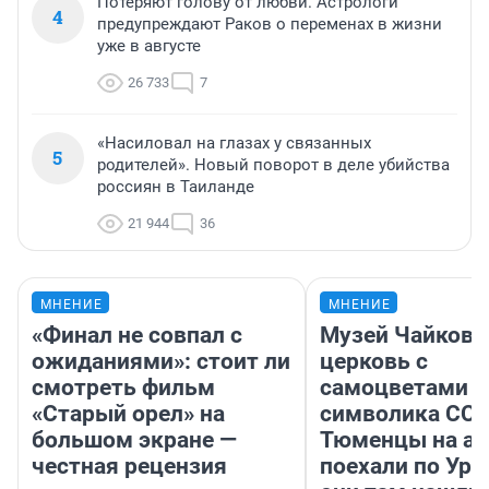
Потеряют голову от любви. Астрологи
4
предупреждают Раков о переменах в жизни
уже в августе
26 733
7
«Насиловал на глазах у связанных
5
родителей». Новый поворот в деле убийства
россиян в Таиланде
21 944
36
МНЕНИЕ
МНЕНИЕ
«Финал не совпал с
Музей Чайковс
ожиданиями»: стоит ли
церковь с
смотреть фильм
самоцветами и
«Старый орел» на
символика ССС
большом экране —
Тюменцы на ав
честная рецензия
поехали по Ура