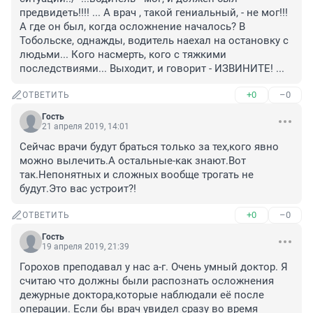
предвидеть!!!! ... А врач , такой гениальный, - не мог!!! 
А где он был, когда осложнение началось? В 
Тобольске, однажды, водитель наехал на остановку с 
людьми... Кого насмерть, кого с тяжкими 
последствиями... Выходит, и говорит - ИЗВИНИТЕ! ...
+0
–0
ОТВЕТИТЬ
Гость
21 апреля 2019, 14:01
Сейчас врачи будут браться только за тех,кого явно 
можно вылечить.А остальные-как знают.Вот 
так.Непонятных и сложных вообще трогать не 
будут.Это вас устроит?!
+0
–0
ОТВЕТИТЬ
Гость
19 апреля 2019, 21:39
Горохов преподавал у нас а-г. Очень умный доктор. Я 
считаю что должны были распознать осложнения 
дежурные доктора,которые наблюдали её после 
операции. Если бы врач увидел сразу во время 