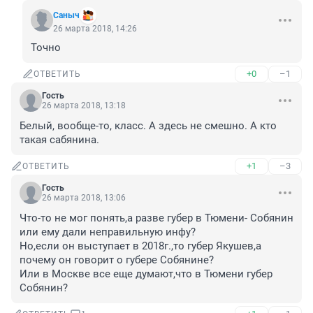
Сaныч
26 марта 2018, 14:26
Точно
+0
–1
ОТВЕТИТЬ
Гость
26 марта 2018, 13:18
Белый, вообще-то, класс. А здесь не смешно. А кто 
такая сабянина.
+1
–3
ОТВЕТИТЬ
Гость
26 марта 2018, 13:06
Что-то не мог понять,а разве губер в Тюмени- Собянин 
или ему дали неправильную инфу?

Но,если он выступает в 2018г.,то губер Якушев,а 
почему он говорит о губере Собянине?

Или в Москве все еще думают,что в Тюмени губер 
Собянин?