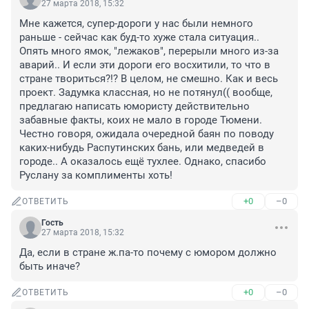
27 марта 2018, 15:32
Мне кажется, супер-дороги у нас были немного 
раньше - сейчас как буд-то хуже стала ситуация.. 
Опять много ямок, "лежаков", перерыли много из-за 
аварий.. И если эти дороги его восхитили, то что в 
стране твориться?!? В целом, не смешно. Как и весь 
проект. Задумка классная, но не потянул(( вообще, 
предлагаю написать юмористу действительно 
забавные факты, коих не мало в городе Тюмени. 
Честно говоря, ожидала очередной баян по поводу 
каких-нибудь Распутинских бань, или медведей в 
городе.. А оказалось ещё тухлее. Однако, спасибо 
Руслану за комплименты хоть!
+0
–0
ОТВЕТИТЬ
Гость
27 марта 2018, 15:32
Да, если в стране ж.па-то почему с юмором должно 
быть иначе?
+0
–0
ОТВЕТИТЬ