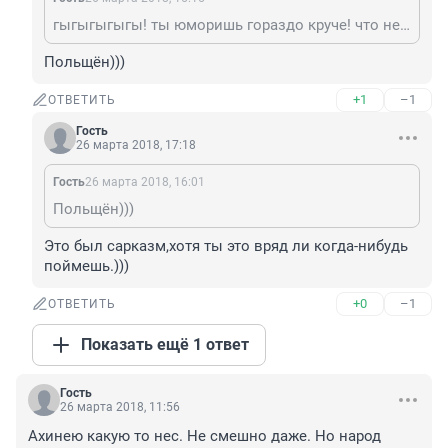
гыгыгыгыгы! ты юморишь гораздо круче! что не коммент -то ржака! давай на гастроли!
Польщён)))
+1
–1
ОТВЕТИТЬ
Гость
26 марта 2018, 17:18
Гость
26 марта 2018, 16:01
Польщён)))
Это был сарказм,хотя ты это вряд ли когда-нибудь 
поймешь.)))
+0
–1
ОТВЕТИТЬ
Показать ещё 1 ответ
Гость
26 марта 2018, 11:56
Ахинею какую то нес. Не смешно даже. Но народ 