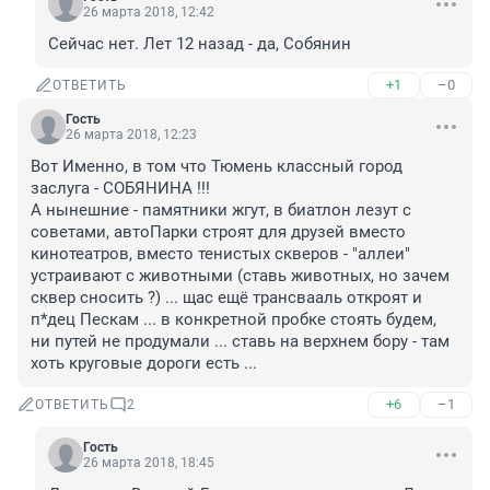
26 марта 2018, 12:42
Сейчас нет. Лет 12 назад - да, Собянин
+1
–0
ОТВЕТИТЬ
Гость
26 марта 2018, 12:23
Вот Именно, в том что Тюмень классный город 
заслуга - СОБЯНИНА !!!

А нынешние - памятники жгут, в биатлон лезут с 
советами, автоПарки строят для друзей вместо 
кинотеатров, вместо тенистых скверов - "аллеи" 
устраивают с животными (ставь животных, но зачем 
сквер сносить ?) ... щас ещё трансвааль откроят и 
п*дец Пескам ... в конкретной пробке стоять будем, 
ни путей не продумали ... ставь на верхнем бору - там 
хоть круговые дороги есть ...
+6
–1
ОТВЕТИТЬ
2
Гость
26 марта 2018, 18:45