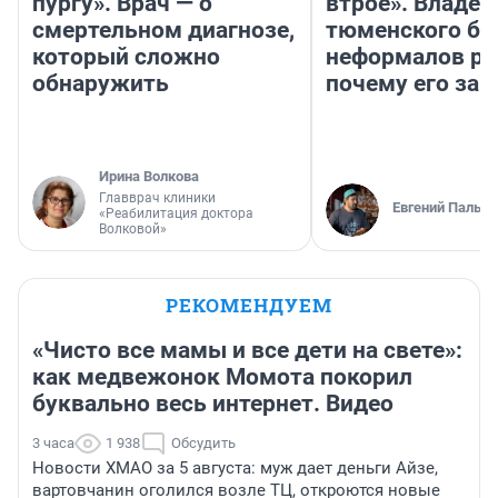
пургу». Врач — о
втрое». Владел
смертельном диагнозе,
тюменского ба
который сложно
неформалов ра
обнаружить
почему его за
Ирина Волкова
Главврач клиники
Евгений Пальян
«Реабилитация доктора
Волковой»
РЕКОМЕНДУЕМ
«Чисто все мамы и все дети на свете»:
как медвежонок Момота покорил
буквально весь интернет. Видео
3 часа
1 938
Обсудить
Новости ХМАО за 5 августа: муж дает деньги Айзе,
вартовчанин оголился возле ТЦ, откроются новые