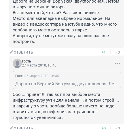
Дорога на Верхний Бор узкая, двухполосная. Летом 
в жару постоянно заторы. 

Вы, неместный, что ли? Раз такое пишите. 

Место для аквапарка выбрано нормальное. На 
видео с квадрокоптера на ютубе видно, что много 
свободного места осталось в парке. 

А дороги, ну не могут же сразу за один раз все 
построить.
+1
–0
ОТВЕТИТЬ
Гость
27 марта 2018, 10:46
Гость
26 марта 2018, 18:45
Дорога на Верхний Бор узкая, двухполосная. Летом в жару постоянно заторы. Вы, неместный, что ли? Раз такое пишите. Место для аквапарка выбрано нормальное. На видео с квадрокоптера на ютубе видно, что много свободного места осталось в парке. А дороги, ну не могут же сразу за один раз все построить.
Ооо ... привет !!! так вот при выборе места 
инфраструктуру учти для начала ... а потом строй ... 
в заречную часть вообще больше ничего не надо 
ставить, вы щас нефтяник застраиваете - 
грузопоток увеличился ...
+0
–0
ОТВЕТИТЬ