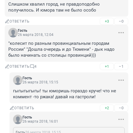
Слишком хвалил город, не правдоподобно 
получилось. И юмора там не было особо
+3
–0
ОТВЕТИТЬ
Гость
26 марта 2018, 12:04
"колесит по разным провинциальным городам 
России" "Дошла очередь и до Тюмени" - дык надо 
было начинать со столицы провинций)))
+1
–1
ОТВЕТИТЬ
4
Гость
26 марта 2018, 15:15
гыгыгыгыгы! ты юморишь гораздо круче! что не 
коммент -то ржака! давай на гастроли!
+2
–0
ОТВЕТИТЬ
Гость
26 марта 2018, 16:01
Гость
26 марта 2018, 15:15