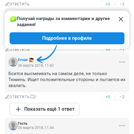
+3
–2
ОТВЕТИТЬ
Гость
26 марта 2018, 11:53
Получай награды за комментарии и другие 
задания!
Тоже ожидал от выступления большего...только если 
у нас так всё хорошо,то в других городах России 
Подробнее в профиле
вообще ...(слово так и не смог подобрать)
+5
–1
ОТВЕТИТЬ
Emaar
26 марта 2018, 11:42
Боится высмеивать на самом деле, не только 
Тюмень. Ищет положительные стороны и пытается их 
хвалить.
+5
–2
ОТВЕТИТЬ
1
Показать ещё 1 ответ
Гость
26 марта 2018, 11:34