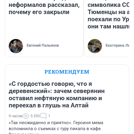
неформалов рассказал,
символика ССС
почему его закрыли
Тюменцы на ав
поехали по Ура
они там нашли
Евгений Пальянов
Екатерина Лит
РЕКОМЕНДУЕМ
«С гордостью говорю, что я
деревенский»: зачем северянин
оставил нефтяную компанию и
переехал в глушь на Алтай
9 часов
5 293
1
«Так неожиданно и приятно». Героиня мема
вспомнила о съемках с гуру пикапа в кафе