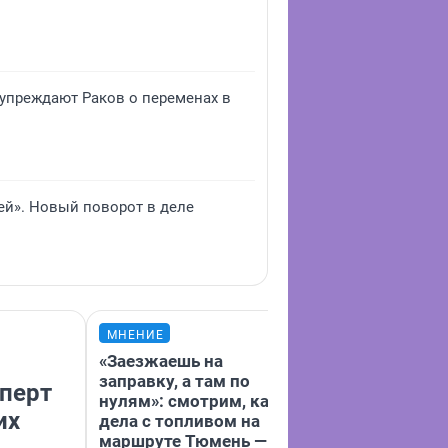
дупреждают Раков о переменах в
ей». Новый поворот в деле
МНЕНИЕ
МНЕНИЕ
«Заезжаешь на
Какие странн
заправку, а там по
продукты мож
сперт
нулям»: смотрим, как
в магазинах Т
их
дела с топливом на
Обзор тюменк
маршруте Тюмень — Уфа
несколько ме