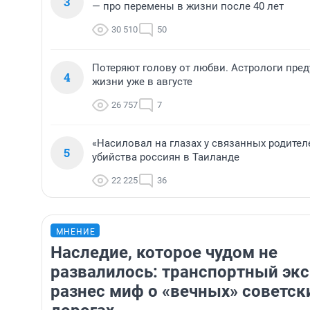
3
— про перемены в жизни после 40 лет
30 510
50
Потеряют голову от любви. Астрологи пре
4
жизни уже в августе
26 757
7
«Насиловал на глазах у связанных родител
5
убийства россиян в Таиланде
22 225
36
МНЕНИЕ
Наследие, которое чудом не
развалилось: транспортный эк
разнес миф о «вечных» советск