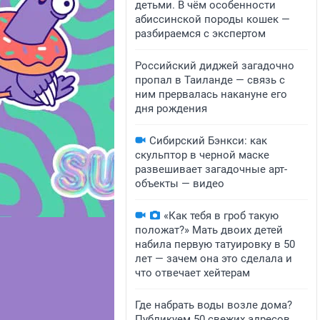
детьми. В чём особенности
абиссинской породы кошек —
разбираемся с экспертом
Российский диджей загадочно
пропал в Таиланде — связь с
ним прервалась накануне его
дня рождения
Сибирский Бэнкси: как
скульптор в черной маске
развешивает загадочные арт-
объекты — видео
«Как тебя в гроб такую
положат?» Мать двоих детей
набила первую татуировку в 50
лет — зачем она это сделала и
что отвечает хейтерам
Где набрать воды возле дома?
Публикуем 50 свежих адресов