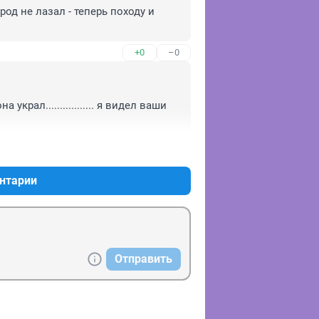
д не лазал - теперь походу и 
+0
–0
крал................. я видел ваши 
+0
–0
нтарии
Отправить