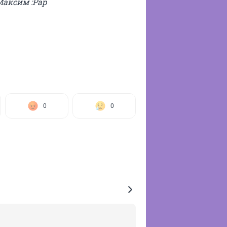
Максим :Pap
0
0