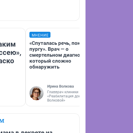
МНЕНИЕ
МНЕНИЕ
каким
«Спуталась речь, понес
«Заезжаешь н
пургу». Врач — о
заправку, а та
ссею»,
смертельном диагнозе,
нулям»: смотр
аско
который сложно
дела с топлив
обнаружить
маршруте Тюм
Ирина Волкова
Главврач клиники
Екатерин
«Реабилитация доктора
Журналис
Волковой»
ЕМ
мама в декрете из