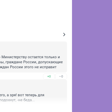
Министерству остается только и 
 вы, граждане России, допускающие 
аждан России этого не исправит
+0
–0
о, а зря! вот теперь для 
дохнут, -не беда...
+0
–0