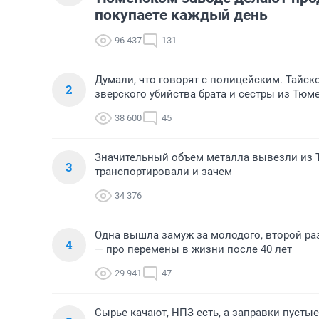
покупаете каждый день
96 437
131
Думали, что говорят с полицейским. Тайск
2
зверского убийства брата и сестры из Тюм
38 600
45
Значительный объем металла вывезли из Т
3
транспортировали и зачем
34 376
Одна вышла замуж за молодого, второй ра
4
— про перемены в жизни после 40 лет
29 941
47
Сырье качают, НПЗ есть, а заправки пусты