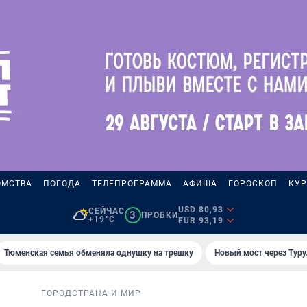
ОМСТВА
ПОГОДА
ТЕЛЕПРОГРАММА
АФИША
ГОРОСКОП
КУР
USD 80,93
СЕЙЧАС
3
ПРОБКИ
+19°C
EUR 93,19
Тюменская семья обменяла однушку на трешку
Новый мост через Туру
ГОРОД
СТРАНА И МИР