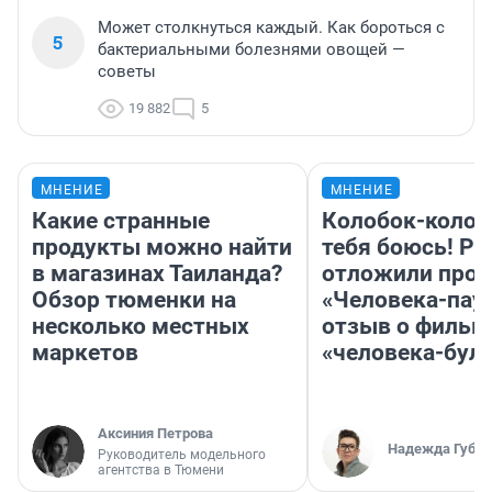
Может столкнуться каждый. Как бороться с
5
бактериальными болезнями овощей —
советы
19 882
5
МНЕНИЕ
МНЕНИЕ
Какие странные
Колобок-колобо
продукты можно найти
тебя боюсь! Ра
в магазинах Таиланда?
отложили прок
Обзор тюменки на
«Человека-пау
несколько местных
отзыв о фильм
маркетов
«человека-бул
Аксиния Петрова
Надежда Губар
Руководитель модельного
агентства в Тюмени