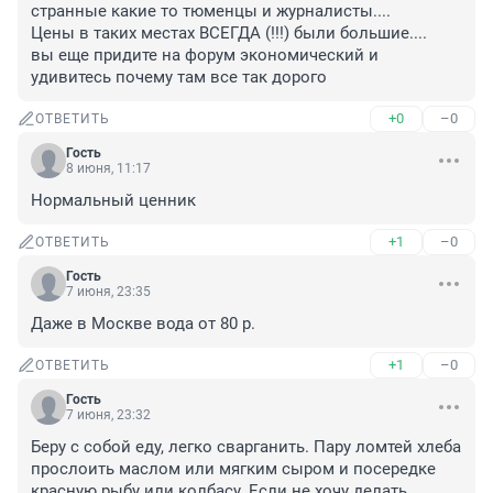
странные какие то тюменцы и журналисты....

Цены в таких местах ВСЕГДА (!!!) были большие.... 

вы еще придите на форум экономический и 
удивитесь почему там все так дорого
+0
–0
ОТВЕТИТЬ
Гость
8 июня, 11:17
Нормальный ценник
+1
–0
ОТВЕТИТЬ
Гость
7 июня, 23:35
Даже в Москве вода от 80 р.
+1
–0
ОТВЕТИТЬ
Гость
7 июня, 23:32
Беру с собой еду, легко сварганить. Пару ломтей хлеба 
прослоить маслом или мягким сыром и посередке 
красную рыбу или колбасу. Если не хочу делать 