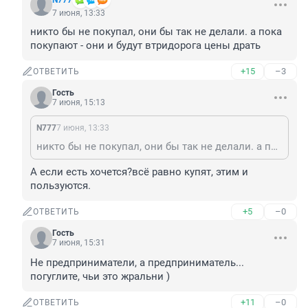
N777
7 июня, 13:33
никто бы не покупал, они бы так не делали. а пока 
покупают - они и будут втридорога цены драть
+15
–3
ОТВЕТИТЬ
Гость
7 июня, 15:13
N777
7 июня, 13:33
никто бы не покупал, они бы так не делали. а пока покупают - они и будут втридорога цены драть
А если есть хочется?всё равно купят, этим и 
пользуются.
+5
–0
ОТВЕТИТЬ
Гость
7 июня, 15:31
Не предприниматели, а предприниматель... 
погуглите, чьи это жральни )
+11
–0
ОТВЕТИТЬ