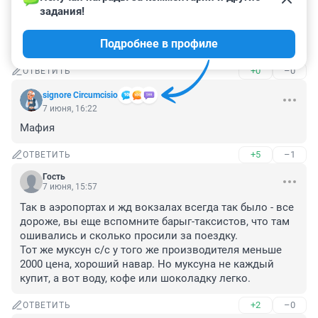
задания!
Гость
7 июня, 16:38
Подробнее в профиле
Вода то из туры) 😂😅
+0
–0
ОТВЕТИТЬ
signore Сircumcisio
7 июня, 16:22
Мафия
+5
–1
ОТВЕТИТЬ
Гость
7 июня, 15:57
Так в аэропортах и жд вокзалах всегда так было - все 
дороже, вы еще вспомните барыг-таксистов, что там 
ошивались и сколько просили за поездку.

Тот же муксун с/с у того же производителя меньше 
2000 цена, хороший навар. Но муксуна не каждый 
купит, а вот воду, кофе или шоколадку легко.
+2
–0
ОТВЕТИТЬ