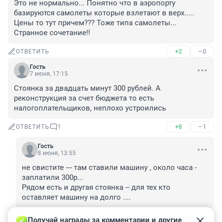
Это не нормально... Понятно что в аэропорту 
базируются самолеты которые взлетают в верх..... 
Цены то тут причем??? Тоже типа самолеты... 
Странное сочетание!!
+2
–0
ОТВЕТИТЬ
Гость
7 июня, 17:15
Стоянка за двадцать минут 300 рублей. А 
реконструкция за счет бюджета то есть 
налогоплательщиков, неплохо устроились
+8
–1
ОТВЕТИТЬ
1
Гость
8 июня, 13:55
не свистите --- там ставили машину , около часа - 
заплатили 300р...

Рядом есть и другая стоянка -- для тех кто 
оставляет машину на долго ....
+0
–0
ОТВЕТИТЬ
Получай награды за комментарии и другие 